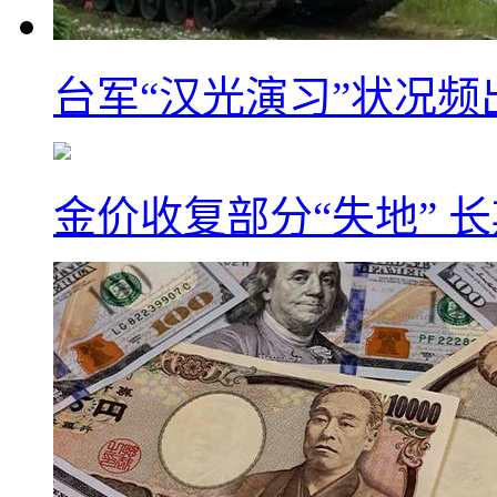
台军“汉光演习”状况频
金价收复部分“失地” 