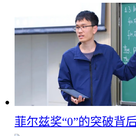
菲尔兹奖“0”的突破背