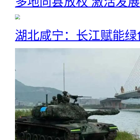
多地向县放权 激活发
湖北咸宁：长江赋能绿