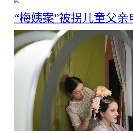
“梅姨案”被拐儿童父