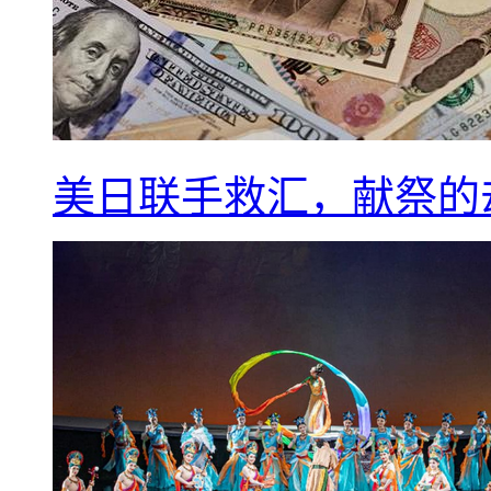
美日联手救汇，献祭的