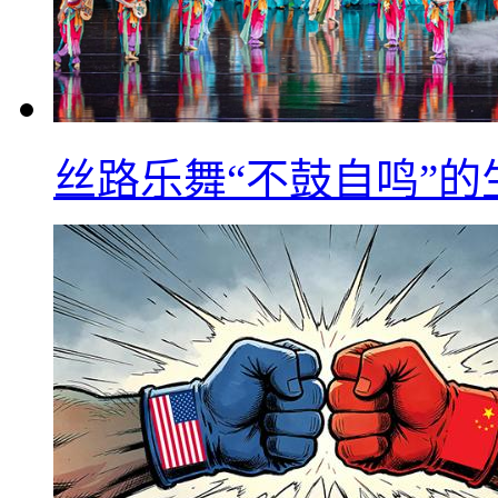
丝路乐舞“不鼓自鸣”