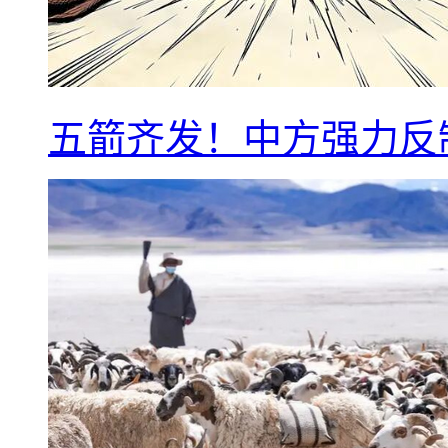
五箭齐发！中方强力反