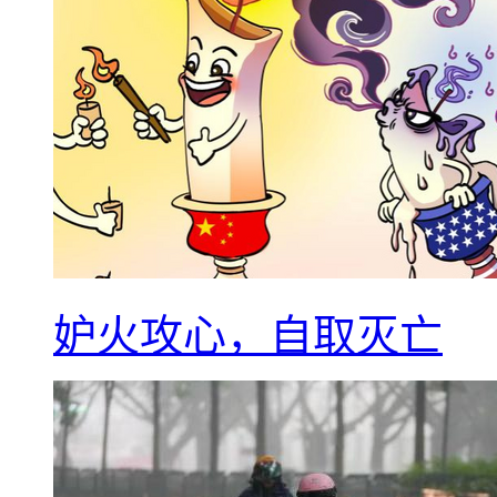
妒火攻心，自取灭亡