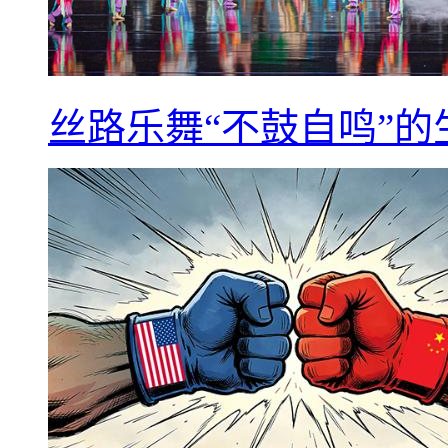
丝路乐舞“不鼓自鸣”