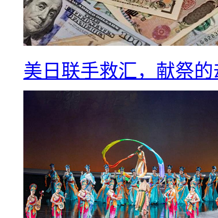
美日联手救汇，献祭的