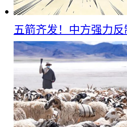
五箭齐发！中方强力反