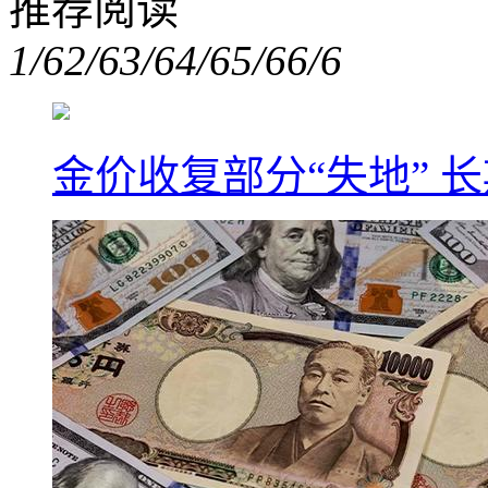
推荐阅读
1/6
2/6
3/6
4/6
5/6
6/6
金价收复部分“失地” 