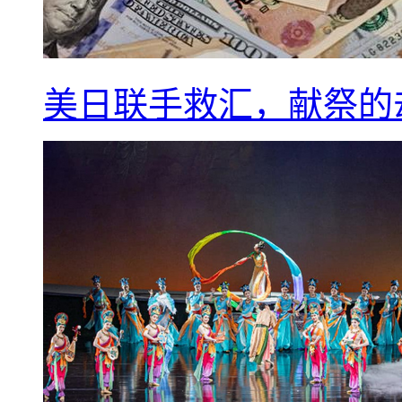
美日联手救汇，献祭的