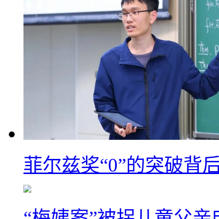
菲尔兹奖“0”的突破背
“梅姨案”被拐儿童父