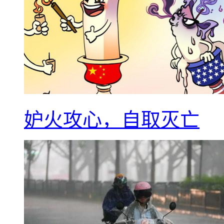
妒火攻心，自取灭亡