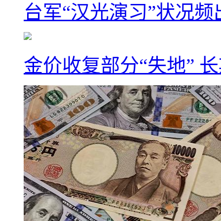
台军“汉光演习”状况频
金价收复部分“失地” 