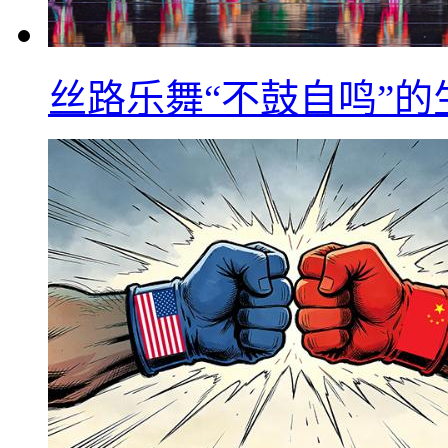
丝路乐舞“不鼓自鸣”