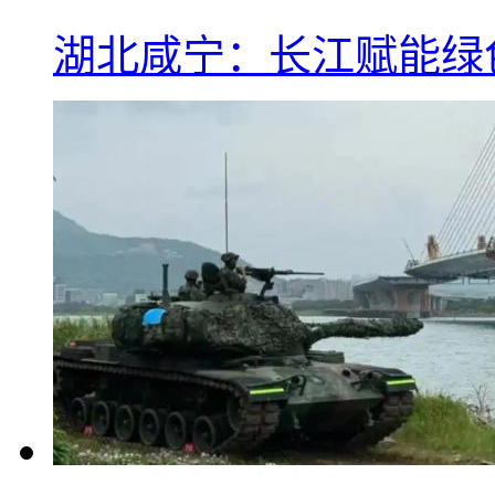
湖北咸宁：长江赋能绿