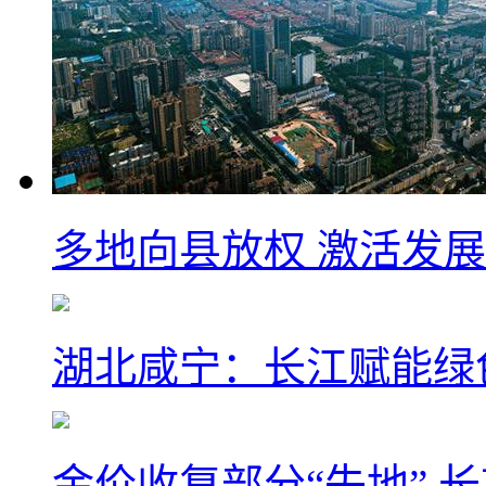
多地向县放权 激活发
湖北咸宁：长江赋能绿
金价收复部分“失地” 