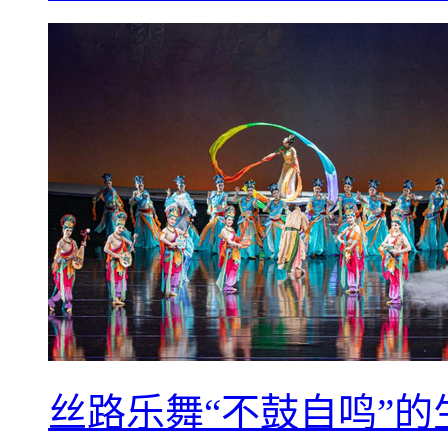
丝路乐舞“不鼓自鸣”