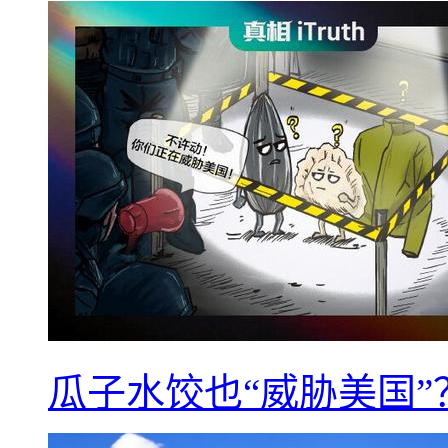
瓜子水饺也“威胁美国”