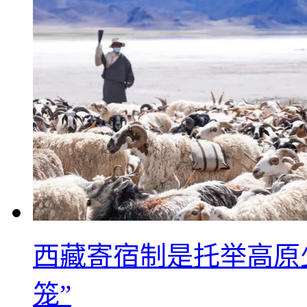
西藏寄宿制是托举高原
笼”