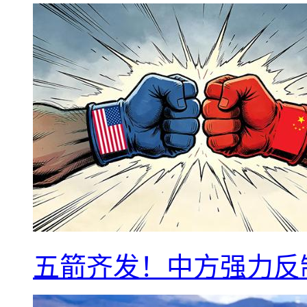
五箭齐发！中方强力反