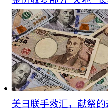
美日联手救汇，献祭的