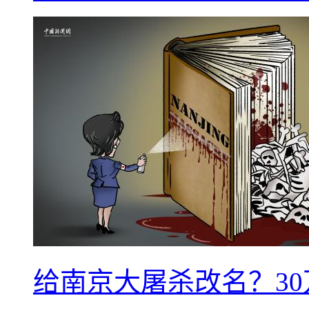
给南京大屠杀改名？3