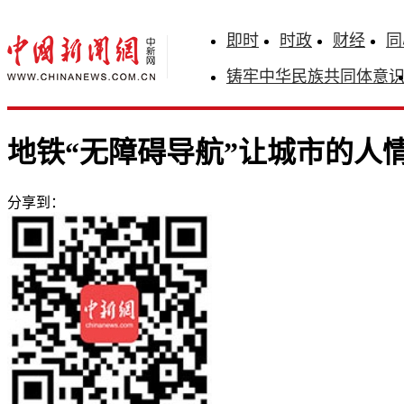
即时
时政
财经
同
铸牢中华民族共同体意
地铁“无障碍导航”让城市的人
分享到：