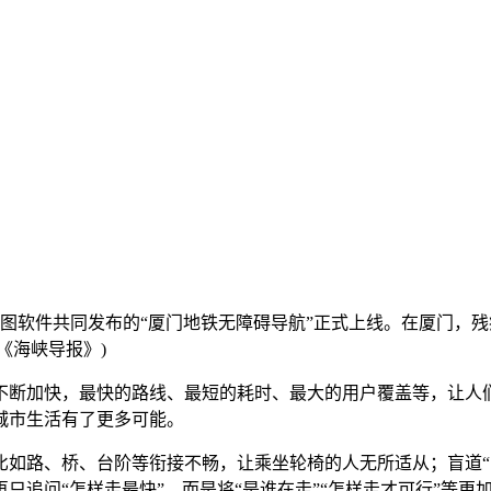
图软件共同发布的“厦门地铁无障碍导航”正式上线。在厦门，残
《海峡导报》)
断加快，最快的路线、最短的耗时、最大的用户覆盖等，让人们
城市生活有了更多可能。
路、桥、台阶等衔接不畅，让乘坐轮椅的人无所适从；盲道“
只追问“怎样走最快”，而是将“是谁在走”“怎样走才可行”等更