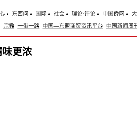
心
东西问
国际
社会
理论·评论
中国侨网
大
识
宗教
一带一路
中国—东盟商贸资讯平台
中国新闻周
情味更浓