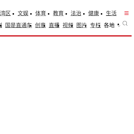
湾区
文娱
体育
教育
法治
健康
生活
刊
国是直通车
创意
直播
视频
图片
专栏
各地