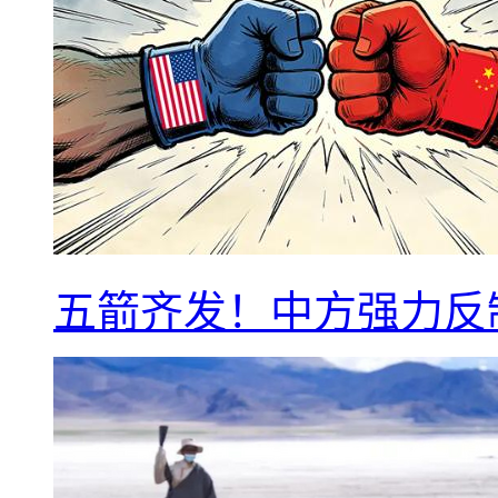
五箭齐发！中方强力反