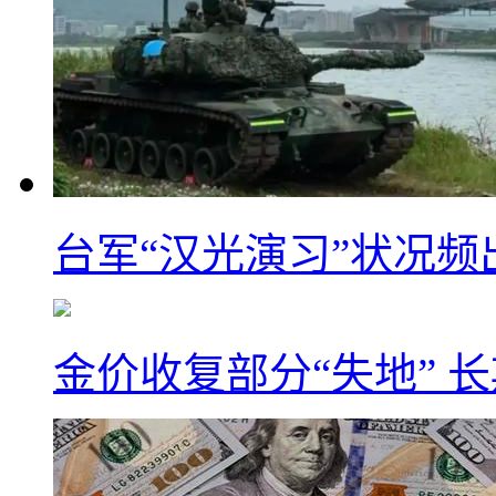
台军“汉光演习”状况频
金价收复部分“失地” 