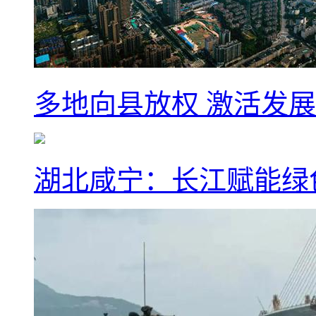
多地向县放权 激活发
湖北咸宁：长江赋能绿