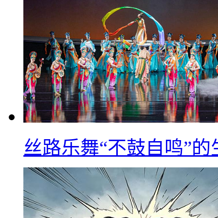
丝路乐舞“不鼓自鸣”