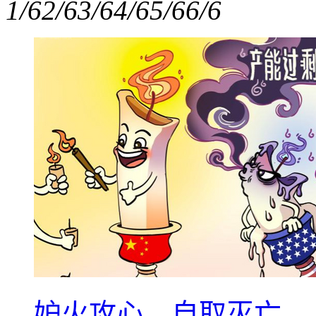
1/6
2/6
3/6
4/6
5/6
6/6
妒火攻心，自取灭亡