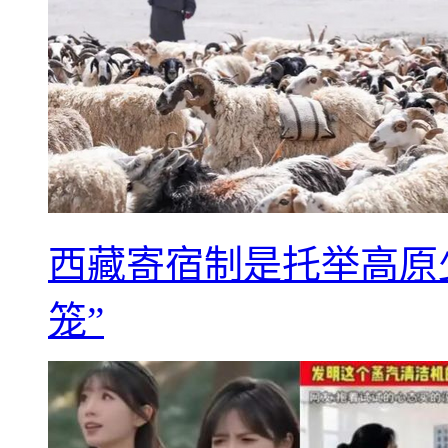
西藏寄宿制是托举高原
笼”