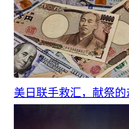
美日联手救汇，献祭的