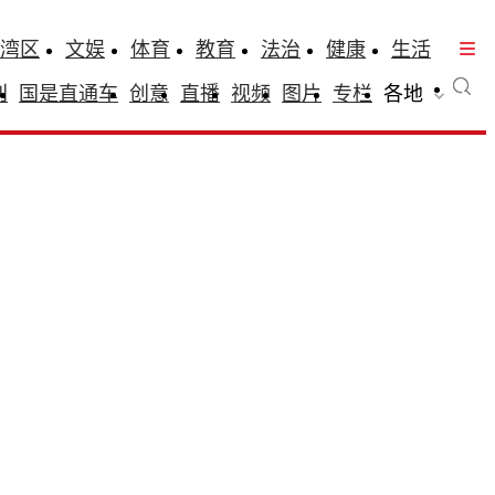
湾区
文娱
体育
教育
法治
健康
生活
刊
国是直通车
创意
直播
视频
图片
专栏
各地