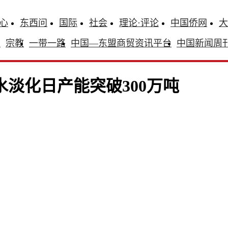
心
东西问
国际
社会
理论·评论
中国侨网
大
识
宗教
一带一路
中国—东盟商贸资讯平台
中国新闻周
淡化日产能突破300万吨