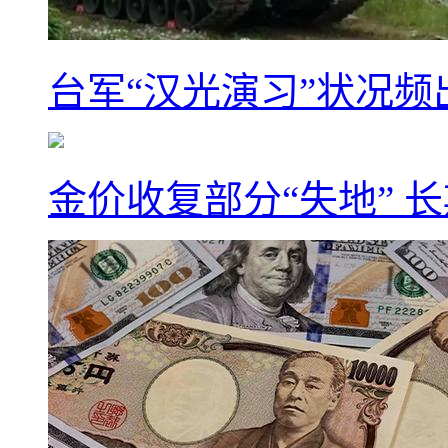
台军“汉光演习”状况频
金价收复部分“失地” 