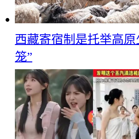
西藏寄宿制是托举高原
笼”