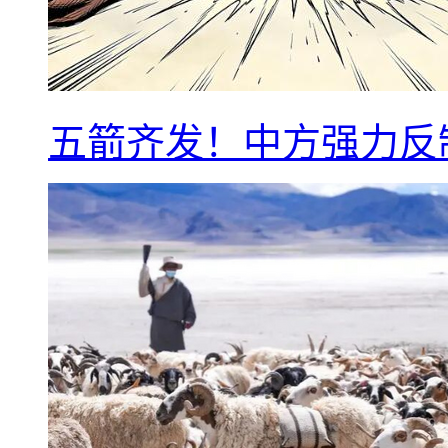
五箭齐发！中方强力反