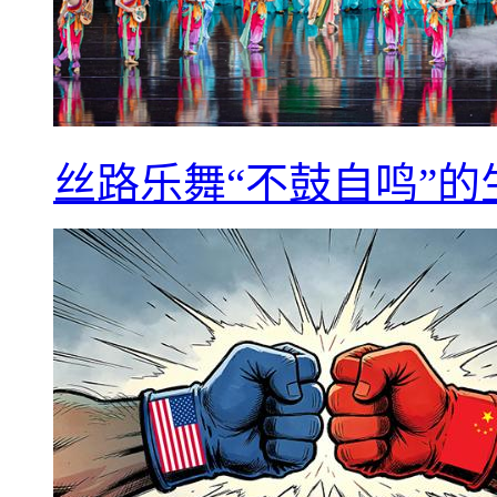
丝路乐舞“不鼓自鸣”