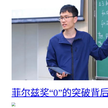
菲尔兹奖“0”的突破背