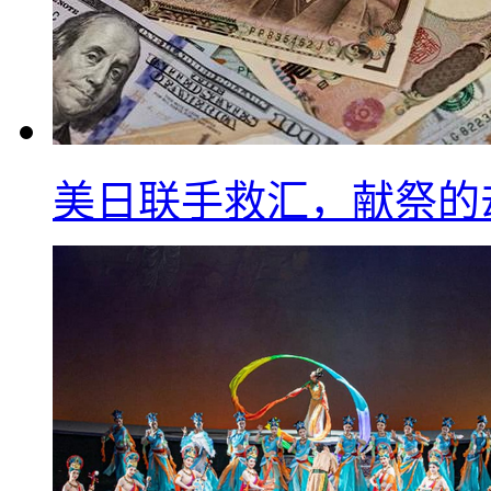
美日联手救汇，献祭的