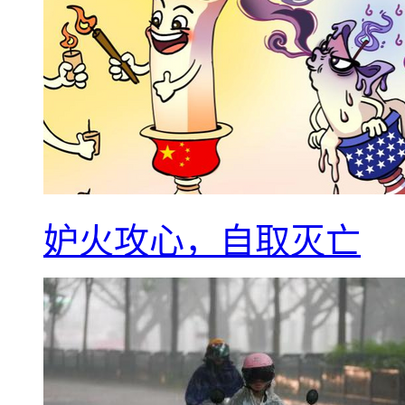
妒火攻心，自取灭亡