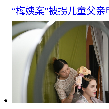
“梅姨案”被拐儿童父