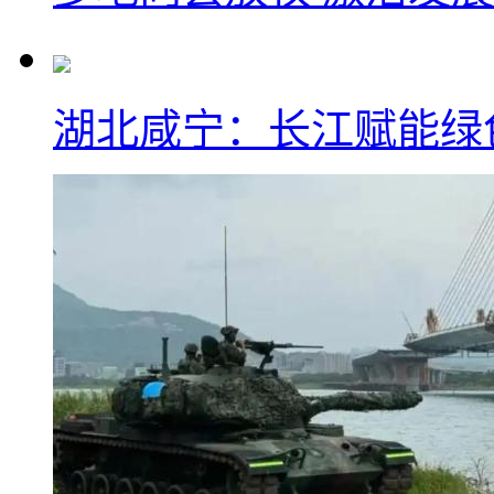
湖北咸宁：长江赋能绿