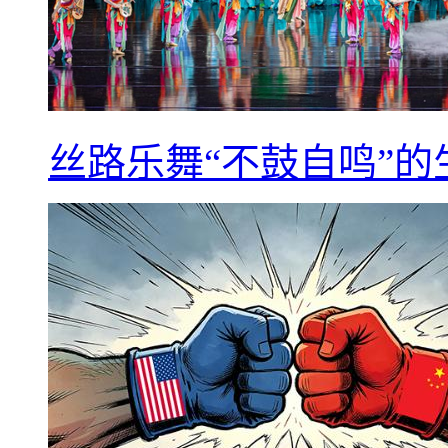
丝路乐舞“不鼓自鸣”