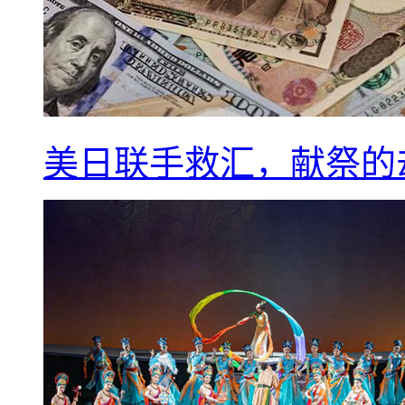
美日联手救汇，献祭的