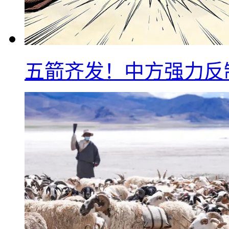
五箭齐发！中方强力反