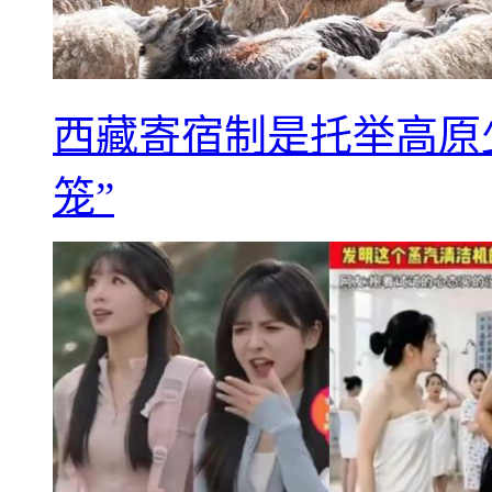
西藏寄宿制是托举高原
笼”