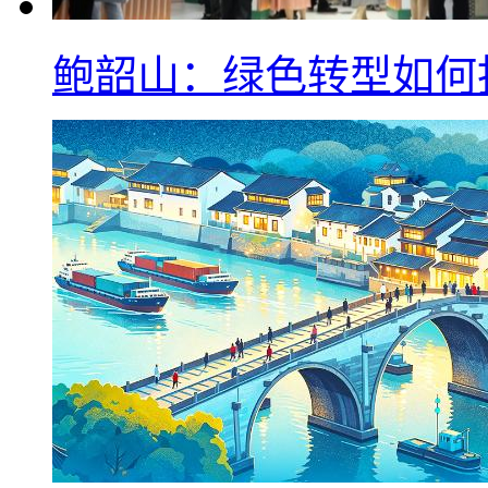
鲍韶山：绿色转型如何