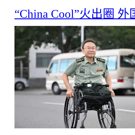
“China Cool”火