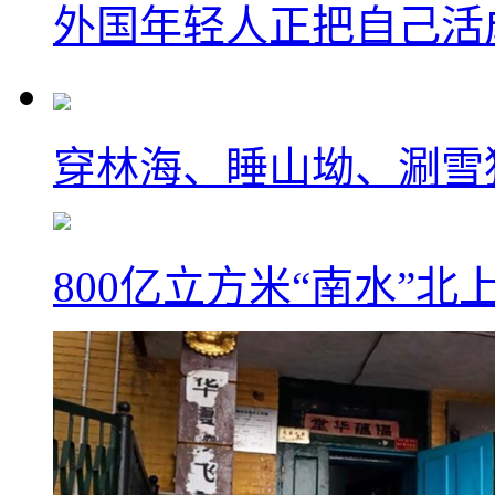
外国年轻人正把自己活成
穿林海、睡山坳、涮雪
800亿立方米“南水”北