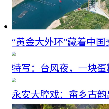
“黄金大外环”藏着中
特写：台风夜，一块蛋
永安大腔戏：畲乡古韵