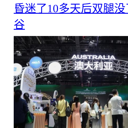
昏迷了10多天后双腿没
谷