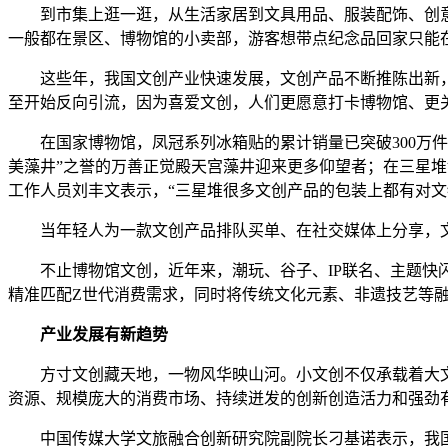
到市集上逛一逛，从生活家居到文具用品、服装配饰、创意
一般都在景区、博物馆的小卖部，游客想带点纪念品回家只能
这些年，我国文创产业快速发展，文创产品不断推陈出新，
至开始反向引流，因为喜爱文创，人们更愿意打卡博物馆、更
在国家博物馆，凤冠系列冰箱贴的累计销量已突破300万件
美藻井”之誉的万善正觉殿天宫藻井迎来更多仰望者；在三星堆博
工作人员刘丰文表示，“三星堆很多文创产品的包装上都有对
当年轻人为一款文创产品排队买单、在社交媒体上分享，文
不止博物馆文创，近年来，潮玩、谷子、IP联名、主题快闪
精准匹配Z世代消费需求，同时将传统文化元素、非遗技艺等融
产业发展有新趋势
方寸文创藏天地，一物风华映山河。小文创不仅承载着大文
资源、规模庞大的消费市场、持续迸发的创新创造活力和强劲有
中国传媒大学文旅融合创新研究院副院长刁基诺表示，我国