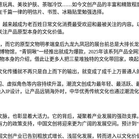
玩具、美妆护肤、茶咖冷饮……如今文创产品的丰富和精致程度
在千篇一律的明信片、书签、冰箱贴里勉强选择。
越来越成为老百姓日常文化消费最受欢迎和最被关注的内容。以
关注产品原型本身的文化价值。
，而它的原型文物明孝端皇后九龙九凤冠的展台前总是大排长龙
物馆，“青铜啾”一经推出就成为爆款，2025年该系列产品全
文物本身的介绍，借此让更多人把三星堆独特的文化带回家，唤起
化传播就不再只是自上而下的输出，就变成了成千上万普通人
、虚拟角色等内容持续升温，潮流文创成为最年轻、最活跃、最
入IP设计，让产品远销海外时，中华优秀传统文化也通过潮流
脉，也彰显着大活力。它的背后，凝聚着产业发展的强劲支撑。
力的政策支持，中国文创将迎来更为广阔的发展空间。预计到“
文创产业已告别粗放式增长、浅层化发展，转而进入以文化价值