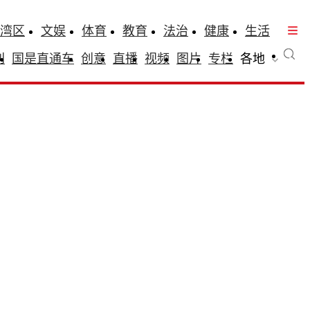
湾区
文娱
体育
教育
法治
健康
生活
刊
国是直通车
创意
直播
视频
图片
专栏
各地