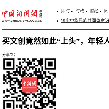
即时
时政
财经
同
铸牢中华民族共同体意
买文创竟然如此“上头”，年轻
分享到：