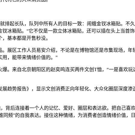
排起长队，队列中所有人的目标一致：闹蛾金钗冰箱贴。不久前
金钗冰箱贴。“它不仅是一款立体冰箱贴，还可以插在头上当首饰
0个，基本都是开售秒没。
展区工作人员易安介绍，不论是在博物馆还是市集现场，年轻
实用，能带来情绪价值的。”
。来自北京朝阳区的赵奕鸣连买两件文创T恤，“一是喜欢玩这
展趋势报告》，显示文创消费正向年轻化、大众化圈层深度渗透
，背后连接着一个人的记忆、爱好、圈层和表达欲。把自己喜欢
我和谁同频”的自我表达。接住这种情绪，为消费者创造情绪价值