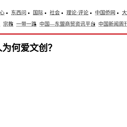
心
东西问
国际
社会
理论·评论
中国侨网
大
识
宗教
一带一路
中国—东盟商贸资讯平台
中国新闻周
人为何爱文创？