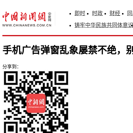
即时
时政
财经
同
铸牢中华民族共同体意
手机广告弹窗乱象屡禁不绝，别
分享到：