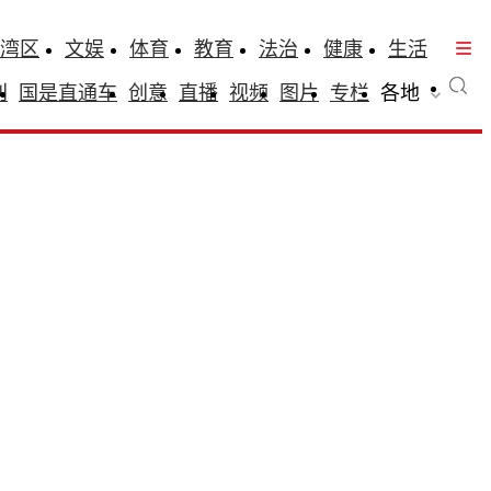
湾区
文娱
体育
教育
法治
健康
生活
刊
国是直通车
创意
直播
视频
图片
专栏
各地