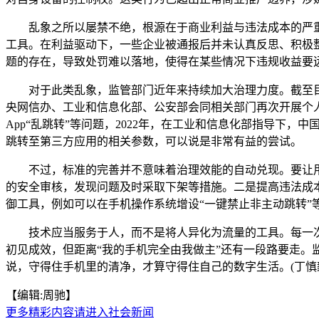
乱象之所以屡禁不绝，根源在于商业利益与违法成本的严重失
工具。在利益驱动下，一些企业被通报后并未认真反思、积极整
题的存在，导致处罚难以落地，使得在某些情况下违规收益要
对于此类乱象，监管部门近年来持续加大治理力度。截至目前，
央网信办、工业和信息化部、公安部会同相关部门再次开展个人
App“乱跳转”等问题，2022年，在工业和信息化部指导下
跳转至第三方应用的相关参数，可以说是非常有益的尝试。
不过，标准的完善并不意味着治理效能的自动兑现。要让用户
的安全审核，发现问题及时采取下架等措施。二是提高违法成
御工具，例如可以在手机操作系统增设“一键禁止非主动跳转”
技术应当服务于人，而不是将人异化为流量的工具。每一次
初见成效，但距离“我的手机完全由我做主”还有一段路要走
说，守得住手机里的清净，才算守得住自己的数字生活。(丁慎
【编辑:周驰】
更多精彩内容请进入社会新闻