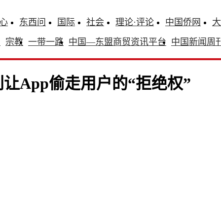
心
东西问
国际
社会
理论·评论
中国侨网
大
识
宗教
一带一路
中国—东盟商贸资讯平台
中国新闻周
让App偷走用户的“拒绝权”