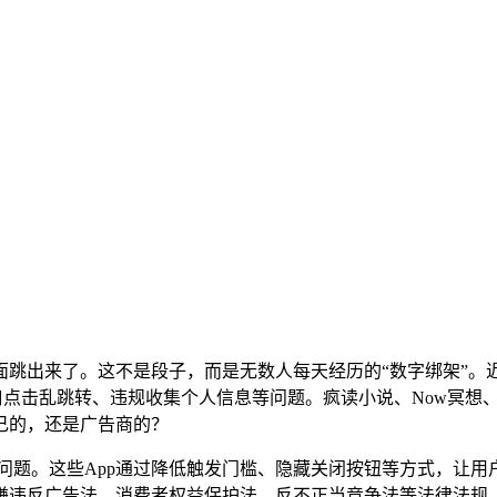
出来了。这不是段子，而是无数人每天经历的“数字绑架”。近日
窗口点击乱跳转、违规收集个人信息等问题。疯读小说、Now冥想
己的，还是广告商的？
问题。这些App通过降低触发门槛、隐藏关闭按钮等方式，让用
嫌违反广告法、消费者权益保护法、反不正当竞争法等法律法规