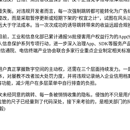
衡。对违规开发者而言，每一次强制跳转都可能转化为广告结
改，而是采取暂停更新或短期下架的“权宜之计”，试图在风头过
远大于守法成本。当一次次成功的诱导跳转带来的收益远超合规投
工业和信息化部已累计通报56批侵害用户权益行为的App(S
信息保护系列专项行动，进一步深入治理App、SDK等服务
，中国信通院、电信终端产业协会联合多家行业重点企业制定相关标准
真正掌握数字空间的主动权，还需在三个层面持续发力。一是压
本，对屡教不改者加大处罚力度，并将违规记录纳入企业信用档案
等功能，减少用户在多层菜单中自行排查的负担。
未经同意的跳转、每一条被悄悄收集的隐私，侵蚀的不只是用户
。监管的尺子已经量到了代码深处，接下来考验的，是相关部门的
毅)