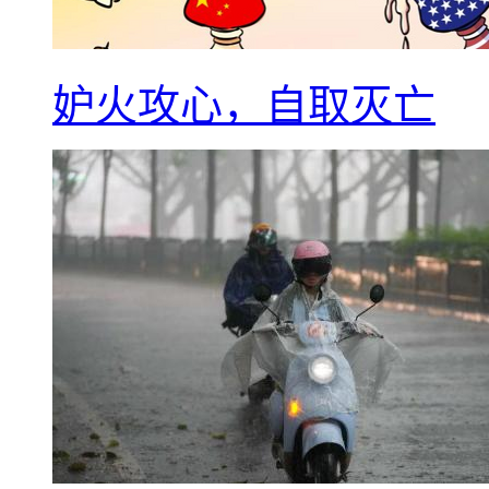
妒火攻心，自取灭亡