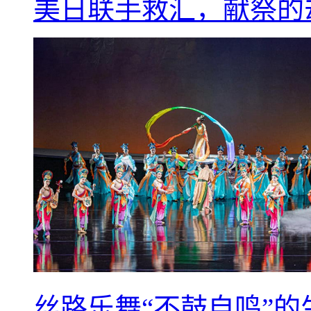
美日联手救汇，献祭的
丝路乐舞“不鼓自鸣”