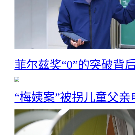
菲尔兹奖“0”的突破背
“梅姨案”被拐儿童父