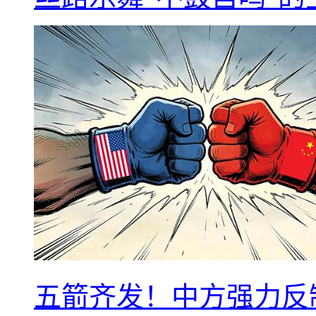
五箭齐发！中方强力反