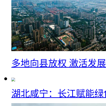
多地向县放权 激活发
湖北咸宁：长江赋能绿