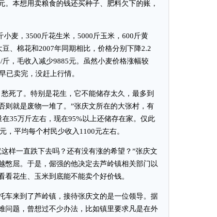
元。本想用卖粮食的钱还买种子、肥料欠下的账，
小麦，3500斤花生米，5000斤玉米，600斤黄
豆、棉花和2007年同期相比，价格分别下降2.2
.15元/斤，毛收入减少9885元。虽然小麦价格涨幅较
小麦早已卖完，没赶上行情。
愁死了。特别是花生，它不能储存太久，最多到
否则就是废物一堆了。”张庆文所在的大张村，有
量在35万斤左右，现在95%以上还储存在家。仅此
万元，平均每个村民少收入1100元左右。
这样一直跌下去吗？还有没有涨的希望？”张庆文
越憋屈。于是，倔强的他决定去芦岭镇相关部门以
看看花生、玉米到底能不能卖个好价钱。
车来到了芦岭镇，接待张庆文的是一位领导。据
难问题，曾想过不少办法，比如镇里要求凡是在外