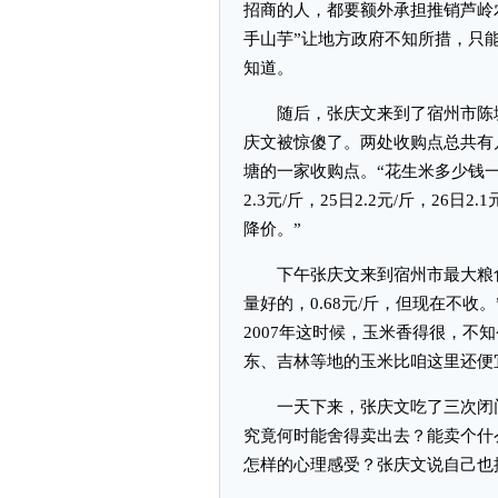
招商的人，都要额外承担推销芦岭
手山芋”让地方政府不知所措，只
知道。
随后，张庆文来到了宿州市陈塘
庆文被惊傻了。两处收购点总共有
塘的一家收购点。“花生米多少钱一斤
2.3元/斤，25日2.2元/斤，26
降价。”
下午张庆文来到宿州市最大粮食收
量好的，0.68元/斤，但现在不收
2007年这时候，玉米香得很，不
东、吉林等地的玉米比咱这里还便
一天下来，张庆文吃了三次闭门
究竟何时能舍得卖出去？能卖个什
怎样的心理感受？张庆文说自己也