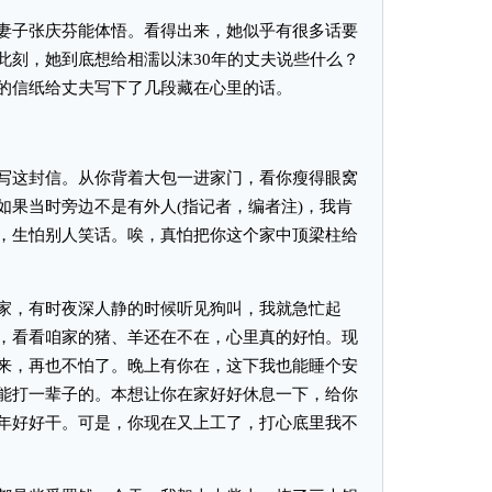
子张庆芬能体悟。看得出来，她似乎有很多话要
此刻，她到底想给相濡以沫30年的丈夫说些什么？
的信纸给丈夫写下了几段藏在心里的话。
这封信。从你背着大包一进家门，看你瘦得眼窝
如果当时旁边不是有外人(指记者，编者注)，我肯
，生怕别人笑话。唉，真怕把你这个家中顶梁柱给
，有时夜深人静的时候听见狗叫，我就急忙起
，看看咱家的猪、羊还在不在，心里真的好怕。现
来，再也不怕了。晚上有你在，这下我也能睡个安
能打一辈子的。本想让你在家好好休息一下，给你
年好好干。可是，你现在又上工了，打心底里我不