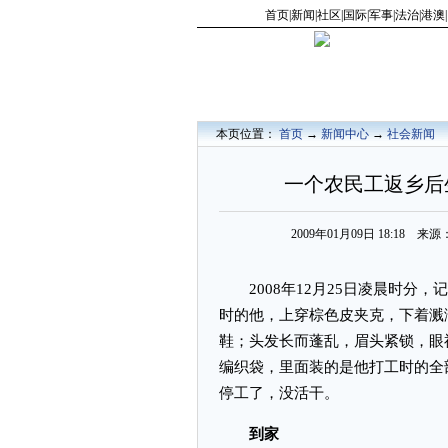
首页
|
新闻
|
社区
|
国际
|
军事
|
法治
|
港澳
|
本页位置：
首页
→
新闻中心
→
社会新闻
一个农民工返乡后
2009年01月09日 18:18
2008年12月25日凌晨时分，
时的他，上穿棕色皮夹克，下着溅
鞋；头发长而蓬乱，眉头紧锁，眼
编织袋，里面装的是他打工时的全
停工了，没活干。
到家