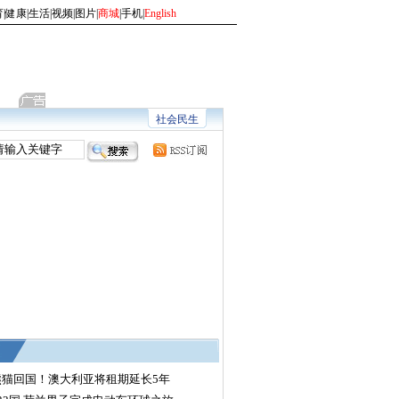
育
|
健康
|
生活
|
视频
|
图片
|
商城
|
手机
|
English
社会民生
熊猫回国！澳大利亚将租期延长5年