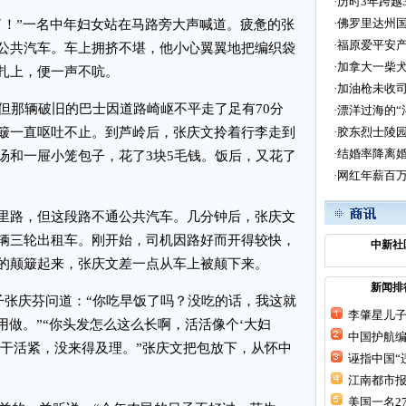
·
历时3年跨越
·
佛罗里达州国
！”一名中年妇女站在马路旁大声喊道。疲惫的张
·
福原爱平安产
公共汽车。车上拥挤不堪，他小心翼翼地把编织袋
·
加拿大一柴犬
扎上，便一声不吭。
·
加油枪未收司
那辆破旧的巴士因道路崎岖不平走了足有70分
·
漂洋过海的“
簸一直呕吐不止。到芦岭后，张庆文拎着行李走到
·
胶东烈士陵
·
结婚率降离婚
汤和一屉小笼包子，花了3块5毛钱。饭后，又花了
·
网红年薪百万
路，但这段路不通公共汽车。几分钟后，张庆文
辆三轮出租车。刚开始，司机因路好而开得较快，
中新社
的颠簸起来，张庆文差一点从车上被颠下来。
新闻排
张庆芬问道：“你吃早饭了吗？没吃的话，我这就
李肇星儿子
用做。”“你头发怎么这么长啊，活活像个‘大妇
中国护航编
边干活紧，没来得及理。”张庆文把包放下，从怀中
诬指中国“
江南都市报
美国一名2