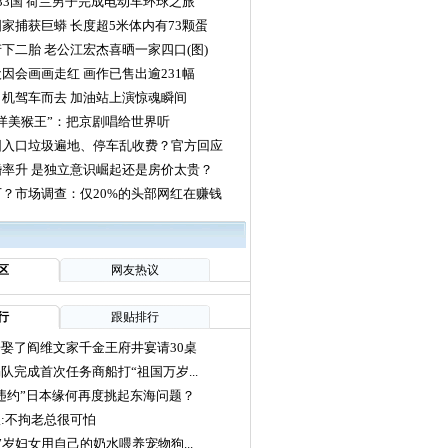
33国 荷兰男子完成电动车环球之旅
家捕获巨蟒 长度超5米体内有73颗蛋
下二胎 老公江宏杰喜晒一家四口(图)
因会画画走红 画作已售出逾231幅
机驾车而去 加油站上演惊魂瞬间
洋美猴王”：把京剧唱给世界听
园入口垃圾遍地、停车乱收费？官方回应
率升 是独立意识崛起还是房价太贵？
？市场调查：仅20%的头部网红在赚钱
区
网友热议
行
跟贴排行
娶了阎维文家千金王府井宴请30桌
队完成首次任务商船打“祖国万岁...
违约”日本缘何再度挑起东海问题？
:不拘老总很可怕
7岁妇女用自己的奶水喂养宠物狗...