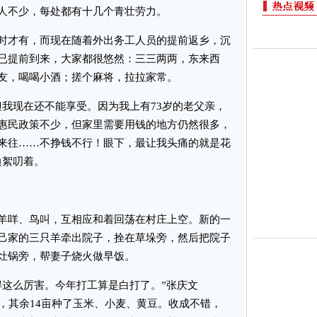
人不少，每处都有十几个青壮劳力。
才有，而现在随着外出务工人员的提前返乡，沉
已提前到来，大家都很悠然：三三两两，东来西
友，喝喝小酒；搓个麻将，拉拉家常。
现在还不能享受。因为我上有73岁的老父亲，
惠民政策不少，但家里需要用钱的地方仍然很多，
来往……不挣钱不行！眼下，最让我头痛的就是花
边絮叨着。
咩、鸟叫，互相应和着回荡在村庄上空。新的一
己家的三只羊牵出院子，拴在草垛旁，然后把院子
灶锅旁，帮妻子烧火做早饭。
这么厉害。今年打工算是白打了。”张庆文
生，其余14亩种了玉米、小麦、黄豆。收成不错，