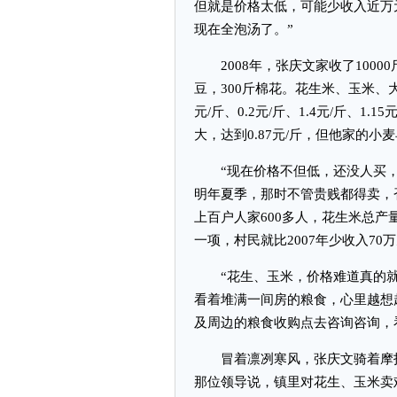
但就是价格太低，可能少收入近万
现在全泡汤了。”
2008年，张庆文家收了10000斤
豆，300斤棉花。花生米、玉米、大
元/斤、0.2元/斤、1.4元/斤、1
大，达到0.87元/斤，但他家的
“现在价格不但低，还没人买，
明年夏季，那时不管贵贱都得卖，
上百户人家600多人，花生米总产
一项，村民就比2007年少收入70
“花生、玉米，价格难道真的就
看着堆满一间房的粮食，心里越想
及周边的粮食收购点去咨询咨询，
冒着凛冽寒风，张庆文骑着摩托
那位领导说，镇里对花生、玉米卖