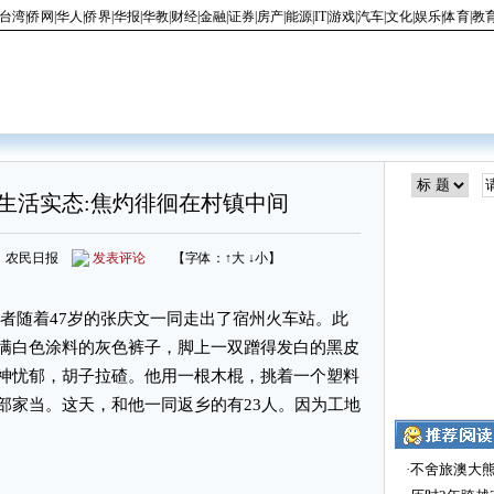
台湾
|
侨网
|
华人
|
侨界
|
华报
|
华教
|
财经
|
金融
|
证券
|
房产
|
能源
|
IT
|
游戏
|
汽车
|
文化
|
娱乐
|
体育
|
教
生活实态:焦灼徘徊在村镇中间
 来源：农民日报
发表评论
【字体：
↑大
↓小
】
记者随着47岁的张庆文一同走出了宿州火车站。此
满白色涂料的灰色裤子，脚上一双蹭得发白的黑皮
神忧郁，胡子拉碴。他用一根木棍，挑着一个塑料
部家当。这天，和他一同返乡的有23人。因为工地
·
不舍旅澳大