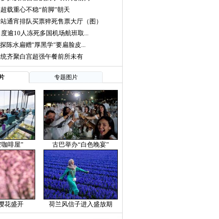
超载重心不稳“前脚”朝天
车站通宵排队买票猝死售票大厅（图）
度逾10人冻死多国机场航班取...
探陈水扁赠"厚黑学"要扁脸皮...
总统齐聚白宫超强午餐前所未有
片
专题图片
空咖啡屋”
古巴举办“白色晚宴”
樱花盛开
荷兰风信子进入盛放期