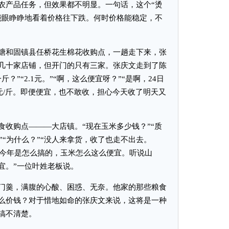
农产品任务，但效果都不明显。一句话，这个“烫
能眼睁睁地看着价格往下跌。何时价格能稳定，不
和固镇县任桥花生棉花收购点，一趟走下来，张
几十家店铺，但开门的只有三家。张庆文走到了陈
？”“2.1元。”“啊，这么便宜呀？”“是啊，24日
日2.1元/斤。即便便宜，也不敢收，担心今天收了明天又
购点———大店镇。“现在玉米多少钱？”“质
。”“为什么？”“没人来拿货，收了也走不出去。
知今年是怎么搞的，玉米怎么这么便宜。听说山
宜。”一位叶姓老板说。
羹，满腹的心酸、困惑、无奈。他家的那些粮食
么价钱？对于惜地如命的张庆文来说，这将是一种
搞不清楚。