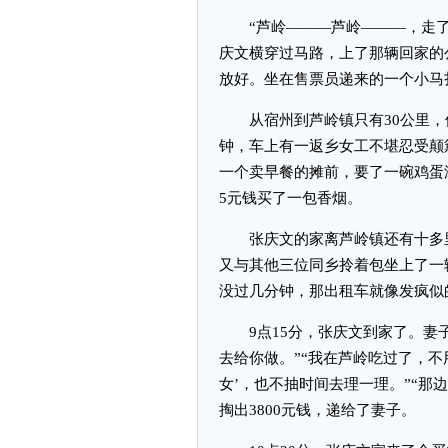
“芦岭———芦岭———，走了
庆文横穿过马路，上了那辆回家的
放好。坐在售票员递来的一个小马
从宿州到芦岭镇只有30公里，但
钟，车上有一返乡女工不堪忍受颠
一个卖早餐的摊前，要了一碗鸡蛋
5元钱买了一包香烟。
张庆文的家离芦岭镇还有十多里
又与其他三位同乡拎着包坐上了一
没过几分钟，那出租车就像发疯似
9点15分，张庆文到家了。妻子
去给你做。”“我在芦岭吃过了，不
女’，也不抽时间去理一理。”“那
掏出3800元钱，递给了妻子。