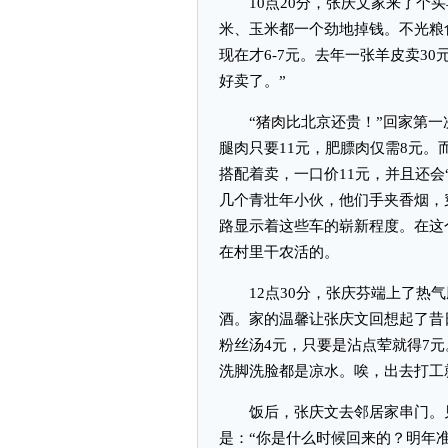
10点20分，张庆文家来了个买
米、玉米都一个劲地掉钱。不光粮食
现在才6-7元。去年一张羊皮卖3
好卖了。”
“猪肉比北京还贵！”回家第一
腿肉只要11元，肥膘肉仅需8元
搭配着卖，一口价11元，并且还会
几个青壮年小伙，他们手夹香烟，
路显示着这些车的崭新程度。在这
在村里干农活的。
12点30分，张庆芬端上了热气
酒。家的温馨让张庆文回想起了昔
粉丝汤4元，只要是沾点荤就得7
洗脚洗脸都是凉水。唉，出去打工
饭后，张庆文去邻居家串门。见
是：“你是什么时候回来的？明年