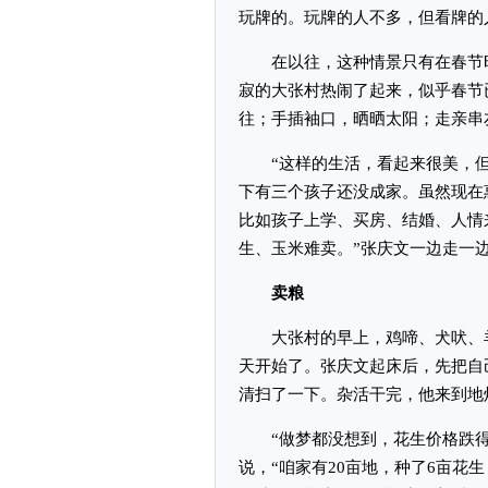
玩牌的。玩牌的人不多，但看牌的
在以往，这种情景只有在春节时
寂的大张村热闹了起来，似乎春节
往；手插袖口，晒晒太阳；走亲串
“这样的生活，看起来很美，但我
下有三个孩子还没成家。虽然现在
比如孩子上学、买房、结婚、人情
生、玉米难卖。”张庆文一边走一
卖粮
大张村的早上，鸡啼、犬吠、羊
天开始了。张庆文起床后，先把自
清扫了一下。杂活干完，他来到地
“做梦都没想到，花生价格跌得
说，“咱家有20亩地，种了6亩花