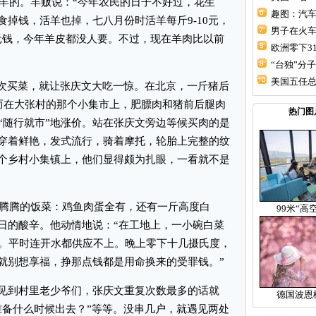
羊的。羊贩说：“今年农民的日子不好过，花生
趣图：汽车
掉钱，活羊也掉，七八月份时活羊每斤9-10元，
男子在火
0元钱，今年羊皮都没人要。不过，现在羊肉比以前
欧洲零下31
“台独”分子
美国五任
次买菜，就让张庆文大吃一惊。在北京，一斤猪后
。而在大张村的那个小集市上，肥膘肉和猪前后腿肉
热门图
“随行就市”地涨价。站在张庆文旁边等候买肉的是
穿着鲜艳，发式流行，骑着摩托，轮胎上完整的纹
个乡村小集镇上，他们显得颇为扎眼，一看就不是
腾腾的饭菜：鸡鱼肉蛋全有，还有一斤高度白
99米“高
日的酸辛。他动情地说：“在工地上，一小碗白菜
元。平时连开水都供应不上。晚上零下十几摄氏度，
就别想享福，挣那点钱都是用命换来的受罪钱。”
到村里老少爷们，张庆文重复次数最多的话就
德国波恩
准备什么时候出去？”等等。没串几户，就遇见两处