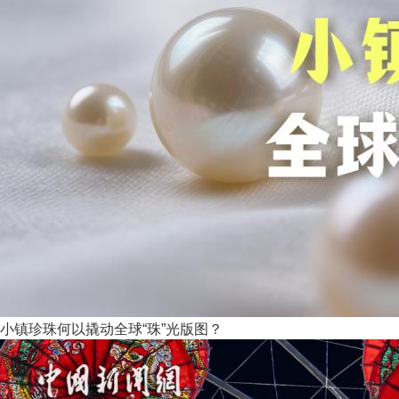
小镇珍珠何以撬动全球“珠”光版图？