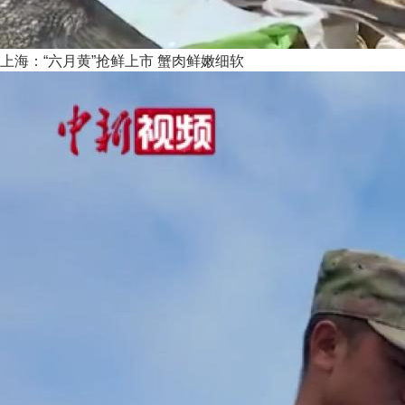
上海：“六月黄”抢鲜上市 蟹肉鲜嫩细软