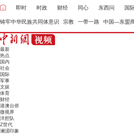
即时
时政
财经
同心
东西问
国
铸牢中华民族共同体意识
宗教
一带一路
中国—东盟
最新
热点
国内
社会
国际
军事
文娱
体育
财经
港澳台侨
微视界
洋腔队
Z世代
澜湄印象