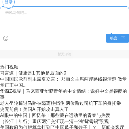
登录
畅言一下
暂无评论
热门视频
习言道｜健康是1 其他是后面的0
中国国民党前副主席夏立言： 郑丽文主席两岸路线很清楚 做堂
堂正正中国...
华裔Z视界｜马来西亚华裔青年的中文情结：说好中文是很酷的
事
老人坐轮椅过马路被隔离柱挡住 两位路过司机下车俯身托举
史无前例！美国AI开始攻击真人了
AI眼中的中国｜回忆杀！那些藏在运动里的青春与热爱
（长江十年行）重庆两江交汇现一清一浊“鸳鸯锅”景观
美国政府为何把算盘打到了中国瓜子和饺子上？丨新闻会客厅