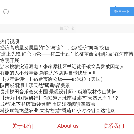
畅言一下
暂无评论
热门视频
经济高质量发展里的“心”与“新”｜北京经济“向新”突破
“北上先锋 红心向党——红二十五军长征革命文物联展”在河南博
物院开展
涉水搜救突遇漏电！张家界社区书记徒手破窗营救被困老人
有趣的人不分年龄 新疆大爷跳舞自带快乐buff
【少年讲诗词】宿新市徐公店——邵米粒（美国）
陕西咸阳湖上演天然“鸳鸯锅”美景
贵州梯田音乐会火出圈 景观设计师：就地取材依山就势
【活力中国调研行】你知道月球南极藏有“天然冰库 ”吗？
成都“水下书店”重装焕新 市民观湖阅读享清凉
科技赋能戈壁农业 大漠“智慧”番茄15小时冷链直达北京
关于我们
About us
联系我们