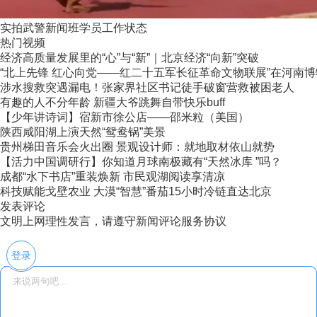
实拍武警新闻班学员工作状态
热门视频
经济高质量发展里的“心”与“新”｜北京经济“向新”突破
“北上先锋 红心向党——红二十五军长征革命文物联展”在河南
涉水搜救突遇漏电！张家界社区书记徒手破窗营救被困老人
有趣的人不分年龄 新疆大爷跳舞自带快乐buff
【少年讲诗词】宿新市徐公店——邵米粒（美国）
陕西咸阳湖上演天然“鸳鸯锅”美景
贵州梯田音乐会火出圈 景观设计师：就地取材依山就势
【活力中国调研行】你知道月球南极藏有“天然冰库 ”吗？
成都“水下书店”重装焕新 市民观湖阅读享清凉
科技赋能戈壁农业 大漠“智慧”番茄15小时冷链直达北京
发表评论
文明上网理性发言，请遵守新闻评论服务协议
登录