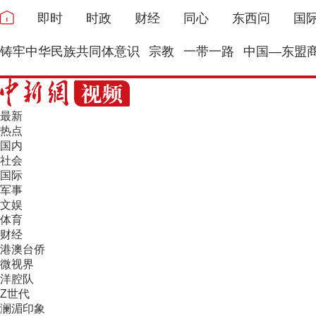
即时
时政
财经
同心
东西问
国
铸牢中华民族共同体意识
宗教
一带一路
中国—东盟
最新
热点
国内
社会
国际
军事
文娱
体育
财经
港澳台侨
微视界
洋腔队
Z世代
澜湄印象