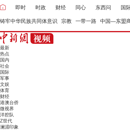
即时
时政
财经
同心
东西问
国
铸牢中华民族共同体意识
宗教
一带一路
中国—东盟
最新
热点
国内
社会
国际
军事
文娱
体育
财经
港澳台侨
微视界
洋腔队
Z世代
澜湄印象