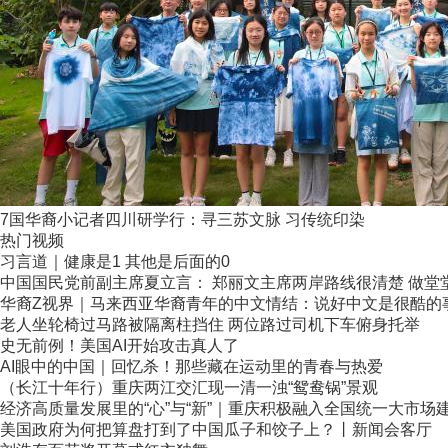
7国华裔小记者四川研学行：寻三苏文脉 习传统印染
热门视频
习言道｜健康是1 其他是后面的0
中国国民党前副主席夏立言： 郑丽文主席两岸路线很清楚 做堂堂正
华裔Z视界｜马来西亚华裔青年的中文情结：说好中文是很酷的
老人坐轮椅过马路被隔离柱挡住 两位路过司机下车俯身托举
史无前例！美国AI开始攻击真人了
AI眼中的中国｜回忆杀！那些藏在运动里的青春与热爱
（长江十年行）重庆两江交汇现一清一浊“鸳鸯锅”景观
经济高质量发展里的“心”与“新”｜重庆积极融入全国统一大市场
美国政府为何把算盘打到了中国瓜子和饺子上？丨新闻会客厅