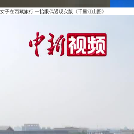
女子在西藏旅行 一抬眼偶遇现实版《千里江山图》