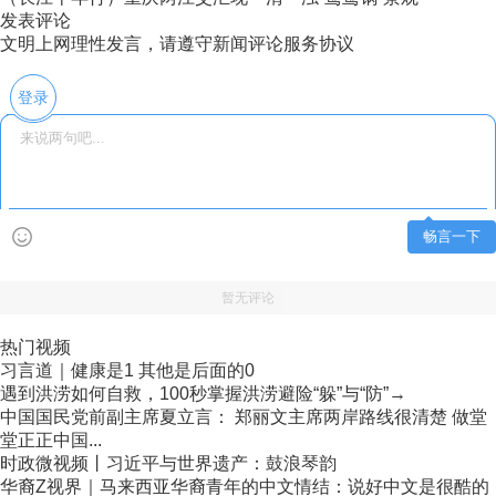
发表评论
文明上网理性发言，请遵守新闻评论服务协议
登录
畅言一下
暂无评论
热门视频
习言道｜健康是1 其他是后面的0
遇到洪涝如何自救，100秒掌握洪涝避险“躲”与“防”→
中国国民党前副主席夏立言： 郑丽文主席两岸路线很清楚 做堂
堂正正中国...
时政微视频丨习近平与世界遗产：鼓浪琴韵
华裔Z视界｜马来西亚华裔青年的中文情结：说好中文是很酷的