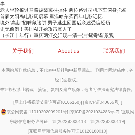
事
老人坐轮椅过马路被隔离柱挡住 两位路过司机下车俯身托举
首届太阳岛电影周启幕 重温哈尔滨百年电影记忆
境外“高薪”招聘藏陷阱 男子逃生回国后亲述受骗经历
史无前例！美国AI开始攻击真人了
（长江十年行）重庆两江交汇现一清一浊“鸳鸯锅”景观
关于我们
About us
联系我们
本网站所刊载信息，不代表中新社和中新网观点。 刊用本网站稿件，务
经书面授权。
未经授权禁止转载、摘编、复制及建立镜像，违者将依法追究法律责任。
[
网上传播视听节目许可证(0106168)
] [
京ICP证040655号
] [
京公网安备 11010202009201号
] [
京ICP备2021034286号-7
] [
互联网
宗教信息服务许可证：京(2022)0000118；京(2022)0000119
]
[
互联网新闻信息服务许可证10120180010
]