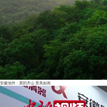
安徽池州：晨韵齐山 景美如画