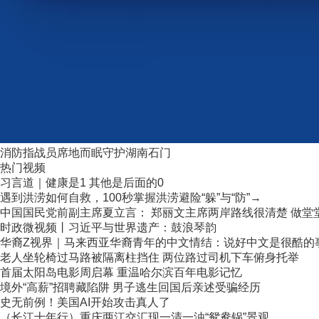
消防指战员席地而眠守护湖南石门
热门视频
习言道｜健康是1 其他是后面的0
遇到洪涝如何自救，100秒掌握洪涝避险“躲”与“防”→
中国国民党前副主席夏立言： 郑丽文主席两岸路线很清楚 做堂堂正
时政微视频丨习近平与世界遗产：鼓浪琴韵
华裔Z视界｜马来西亚华裔青年的中文情结：说好中文是很酷的
老人坐轮椅过马路被隔离柱挡住 两位路过司机下车俯身托举
首届太阳岛电影周启幕 重温哈尔滨百年电影记忆
境外“高薪”招聘藏陷阱 男子逃生回国后亲述受骗经历
史无前例！美国AI开始攻击真人了
（长江十年行）重庆两江交汇现一清一浊“鸳鸯锅”景观