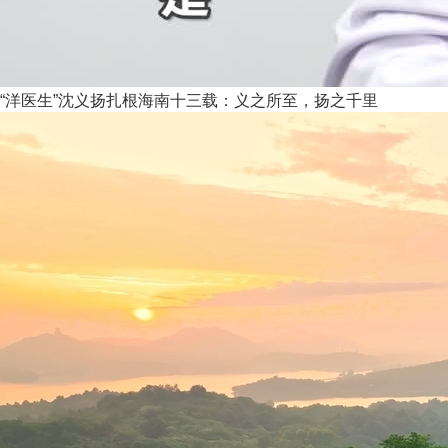
“洋医生”沈义扬扎根海南十三载：义之所至，扬之千里