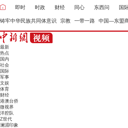
即时
时政
财经
同心
东西问
国
铸牢中华民族共同体意识
宗教
一带一路
中国—东盟
最新
热点
国内
社会
国际
军事
文娱
体育
财经
港澳台侨
微视界
洋腔队
Z世代
澜湄印象