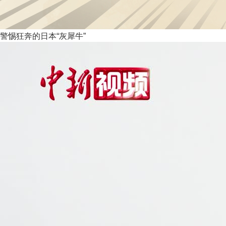
警惕狂奔的日本“灰犀牛”