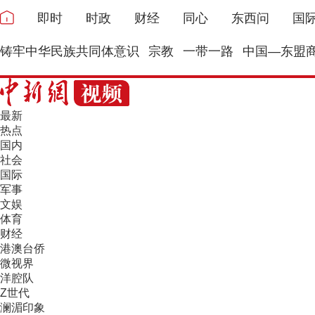
即时
时政
财经
同心
东西问
国
铸牢中华民族共同体意识
宗教
一带一路
中国—东盟
最新
热点
国内
社会
国际
军事
文娱
体育
财经
港澳台侨
微视界
洋腔队
Z世代
澜湄印象