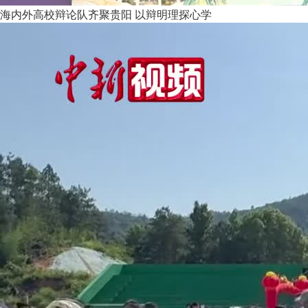
海内外高校辩论队齐聚贵阳 以辩明理探心学