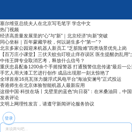
塞尔维亚总统夫人在北京写毛笔字 学念中文
热门视频
经济高质量发展里的“心”与“新”｜北京经济“向新”突破
同心坐标｜百年蒙藏学校，何以诞生多个“第一”？
北京多家公园迎来机器人新员工 “乏脏险难”四类场景优先上岗
【百万庄小课堂】三伏天蚊虫叮咬止痒存误区 医生提醒勿乱用“
中传王牌专业取消艺考，释放什么信号？
重庆忠县配备1200余个手摇报警器 打通预警信息传递“最后一公
手艺人用大漆工艺进行创作 成品出现那一刻太惊艳了
全球首座16兆瓦张力腿浮式风电平台“海油安澜号”正式投运
香港师生在北京体验智能机器人最新应用
这很中国·科技在场丨戈壁里的蓝色“向日葵”：在米桑油田，中国技
发表评论
文明上网理性发言，请遵守新闻评论服务协议
登录