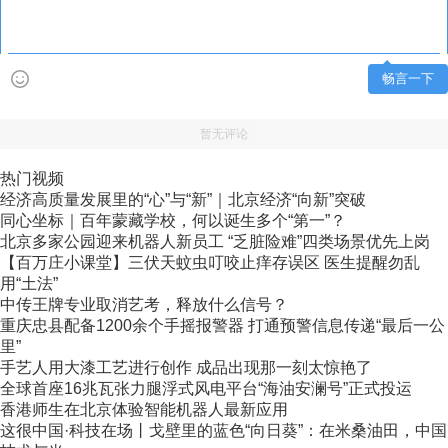
畅言一下
暂无评论
热门视频
经济高质量发展里的“心”与“新”｜北京经济“向新”突破
同心坐标｜百年蒙藏学校，何以诞生多个“第一”？
北京多家公园迎来机器人新员工 “乏脏险难”四类场景优先上岗
【百万庄小课堂】三伏天蚊虫叮咬止痒存误区 医生提醒勿乱
用“土法”
中传王牌专业取消艺考，释放什么信号？
重庆忠县配备1200余个手摇报警器 打通预警信息传递“最后一公
里”
手艺人用大漆工艺进行创作 成品出现那一刻太惊艳了
全球首座16兆瓦张力腿浮式风电平台“海油安澜号”正式投运
香港师生在北京体验智能机器人最新应用
这很中国·科技在场丨戈壁里的蓝色“向日葵”：在米桑油田，中国