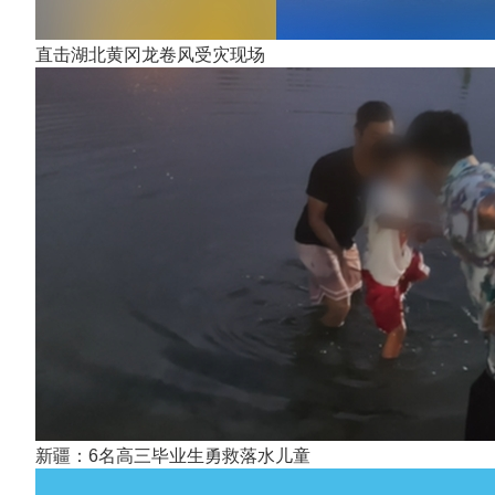
直击湖北黄冈龙卷风受灾现场
新疆：6名高三毕业生勇救落水儿童