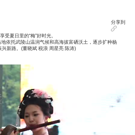
分享到
受夏日里的“梅”好时光。
当地依托武陵山温润气候和高海拔富硒沃土，逐步扩种杨
新路。(董晓斌 税浪 周星亮 陈涛)