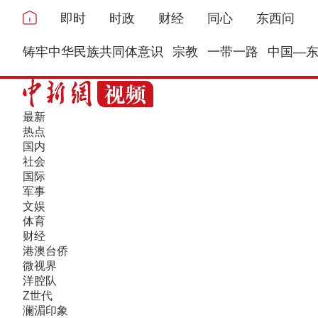
即时
时政
财经
同心
东西问
铸牢中华民族共同体意识
宗教
一带一路
中国—
最新
热点
国内
社会
国际
军事
文娱
体育
财经
港澳台侨
微视界
洋腔队
Z世代
澜湄印象