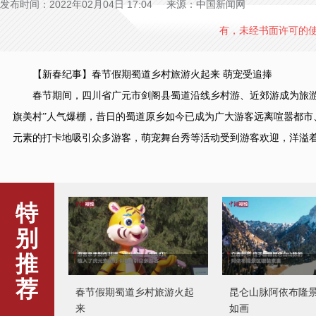
发布时间：2022年02月04日 17:04 来源：中国新闻网
有，未经书面许可的
【新春纪事】春节假期蜀道乡村旅游火起来 萌宠受追捧
春节期间，四川省广元市剑阁县蜀道沿线乡村游、近郊游成为旅游新
旗美村”人气爆棚，昔日的蜀道原乡如今已成为广大游客远离喧嚣都市、
元素的打卡地吸引众多游客，萌宠舞台秀等活动受到游客欢迎，洋溢着浓
特
别
推
荐
春节假期蜀道乡村旅游火起
昆仑山脉阿依布隆
来
如画