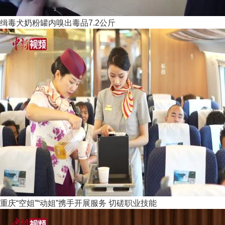
缉毒犬奶粉罐内嗅出毒品7.2公斤
重庆“空姐”“动姐”携手开展服务 切磋职业技能