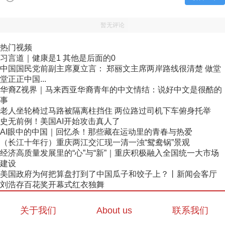
暂无评论
热门视频
习言道｜健康是1 其他是后面的0
中国国民党前副主席夏立言： 郑丽文主席两岸路线很清楚 做堂
堂正正中国...
华裔Z视界｜马来西亚华裔青年的中文情结：说好中文是很酷的
事
老人坐轮椅过马路被隔离柱挡住 两位路过司机下车俯身托举
史无前例！美国AI开始攻击真人了
AI眼中的中国｜回忆杀！那些藏在运动里的青春与热爱
（长江十年行）重庆两江交汇现一清一浊“鸳鸯锅”景观
经济高质量发展里的“心”与“新”｜重庆积极融入全国统一大市场
建设
美国政府为何把算盘打到了中国瓜子和饺子上？丨新闻会客厅
刘浩存百花奖开幕式红衣独舞
关于我们
About us
联系我们