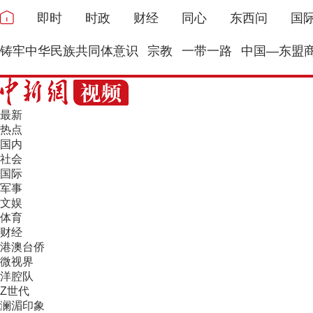
即时
时政
财经
同心
东西问
国
铸牢中华民族共同体意识
宗教
一带一路
中国—东盟
最新
热点
国内
社会
国际
军事
文娱
体育
财经
港澳台侨
微视界
洋腔队
Z世代
澜湄印象