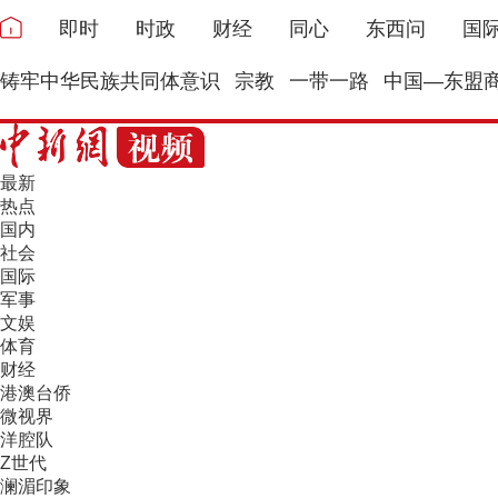
即时
时政
财经
同心
东西问
国
铸牢中华民族共同体意识
宗教
一带一路
中国—东盟
最新
热点
国内
社会
国际
军事
文娱
体育
财经
港澳台侨
微视界
洋腔队
Z世代
澜湄印象