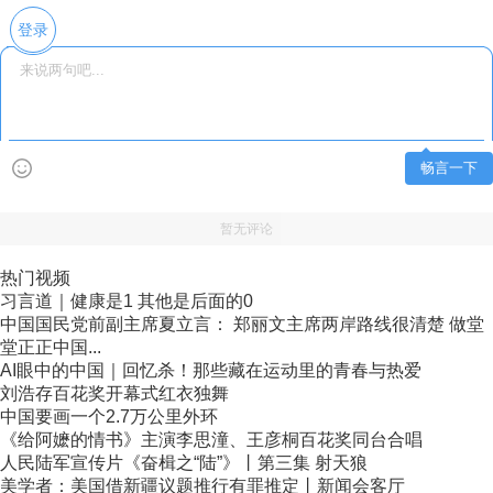
登录
畅言一下
暂无评论
热门视频
习言道｜健康是1 其他是后面的0
中国国民党前副主席夏立言： 郑丽文主席两岸路线很清楚 做堂
堂正正中国...
AI眼中的中国｜回忆杀！那些藏在运动里的青春与热爱
刘浩存百花奖开幕式红衣独舞
中国要画一个2.7万公里外环
《给阿嬷的情书》主演李思潼、王彦桐百花奖同台合唱
人民陆军宣传片《奋楫之“陆”》丨第三集 射天狼
美学者：美国借新疆议题推行有罪推定丨新闻会客厅