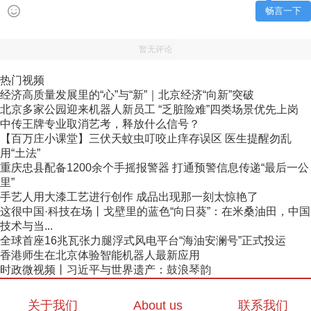
畅言一下
暂无评论
热门视频
经济高质量发展里的“心”与“新”｜北京经济“向新”突破
北京多家公园迎来机器人新员工 “乏脏险难”四类场景优先上岗
中传王牌专业取消艺考，释放什么信号？
【百万庄小课堂】三伏天蚊虫叮咬止痒存误区 医生提醒勿乱
用“土法”
重庆忠县配备1200余个手摇报警器 打通预警信息传递“最后一公
里”
手艺人用大漆工艺进行创作 成品出现那一刻太惊艳了
这很中国·科技在场丨戈壁里的蓝色“向日葵”：在米桑油田，中国
技术与当...
全球首座16兆瓦张力腿浮式风电平台“海油安澜号”正式投运
香港师生在北京体验智能机器人最新应用
时政微视频丨习近平与世界遗产：鼓浪琴韵
关于我们
About us
联系我们