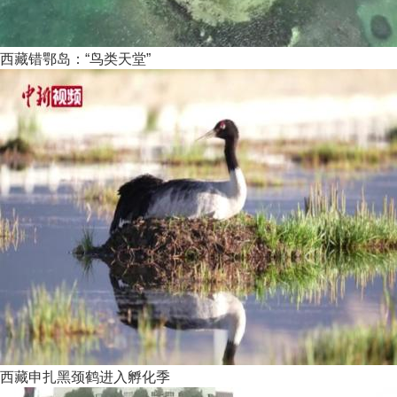
西藏错鄂岛：“鸟类天堂”
西藏申扎黑颈鹤进入孵化季