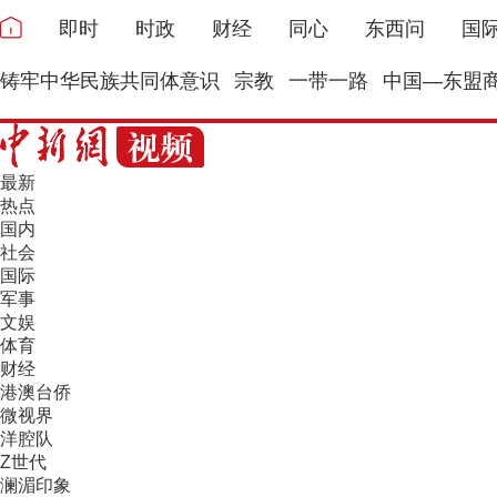
即时
时政
财经
同心
东西问
国
铸牢中华民族共同体意识
宗教
一带一路
中国—东盟
最新
热点
国内
社会
国际
军事
文娱
体育
财经
港澳台侨
微视界
洋腔队
Z世代
澜湄印象