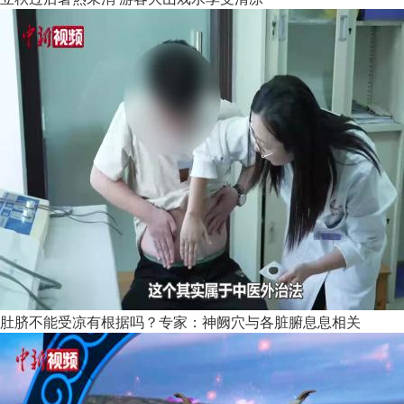
肚脐不能受凉有根据吗？专家：神阙穴与各脏腑息息相关