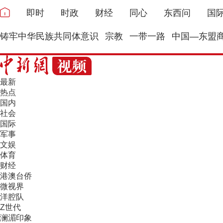
即时
时政
财经
同心
东西问
国
铸牢中华民族共同体意识
宗教
一带一路
中国—东盟
最新
热点
国内
社会
国际
军事
文娱
体育
财经
港澳台侨
微视界
洋腔队
Z世代
澜湄印象