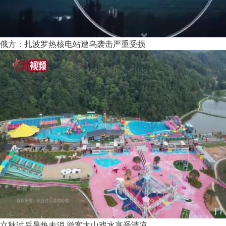
俄方：扎波罗热核电站遭乌袭击严重受损
立秋过后暑热未消 游客大山戏水享受清凉