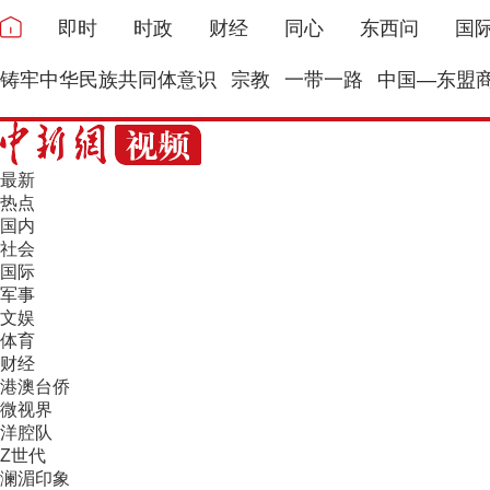
即时
时政
财经
同心
东西问
国
铸牢中华民族共同体意识
宗教
一带一路
中国—东盟
最新
热点
国内
社会
国际
军事
文娱
体育
财经
港澳台侨
微视界
洋腔队
Z世代
澜湄印象