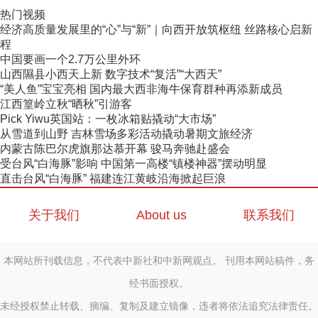
热门视频
经济高质量发展里的“心”与“新”｜向西开放筑枢纽 丝路核心启新
程
中国要画一个2.7万公里外环
山西隰县小西天上新 数字技术“复活”“大西天”
“美人鱼”宝宝亮相 国内最大西非海牛保育群种再添新成员
江西篁岭立秋“晒秋”引游客
Pick Yiwu英国站：一枚冰箱贴撬动“大市场”
从雪道到山野 吉林雪场多彩活动撬动暑期文旅经济
内蒙古陈巴尔虎旗那达慕开幕 骏马奔驰赴盛会
受台风“白海豚”影响 中国第一高楼“镇楼神器”摆动明显
直击台风“白海豚” 福建连江黄岐沿海掀起巨浪
关于我们
About us
联系我们
本网站所刊载信息，不代表中新社和中新网观点。 刊用本网站稿件，务
经书面授权。
未经授权禁止转载、摘编、复制及建立镜像，违者将依法追究法律责任。