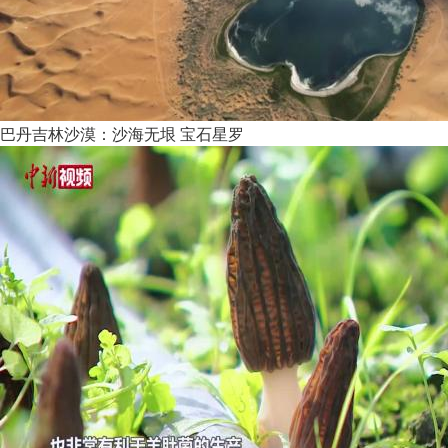
巴丹吉林沙漠：沙海无垠 宝石星罗