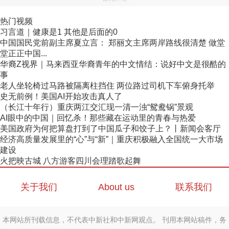
热门视频
习言道｜健康是1 其他是后面的0
中国国民党前副主席夏立言： 郑丽文主席两岸路线很清楚 做堂
堂正正中国...
华裔Z视界｜马来西亚华裔青年的中文情结：说好中文是很酷的
事
老人坐轮椅过马路被隔离柱挡住 两位路过司机下车俯身托举
史无前例！美国AI开始攻击真人了
（长江十年行）重庆两江交汇现一清一浊“鸳鸯锅”景观
AI眼中的中国｜回忆杀！那些藏在运动里的青春与热爱
美国政府为何把算盘打到了中国瓜子和饺子上？丨新闻会客厅
经济高质量发展里的“心”与“新”｜重庆积极融入全国统一大市场
建设
火把映古城 八方游客四川会理踏歌起舞
关于我们
About us
联系我们
本网站所刊载信息，不代表中新社和中新网观点。 刊用本网站稿件，务