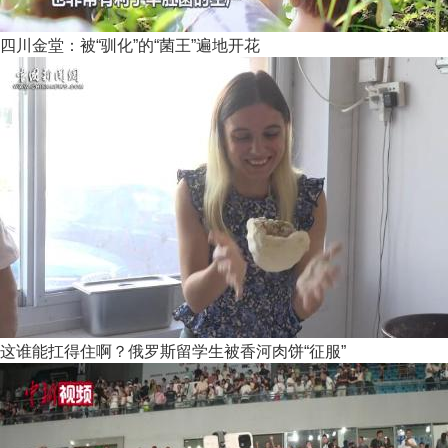
四川金堂：被“驯化”的“菌王”遍地开花
这谁能扛得住啊？俄罗斯留学生被香河肉饼“征服”