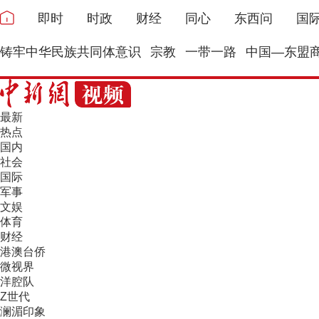
即时
时政
财经
同心
东西问
国
铸牢中华民族共同体意识
宗教
一带一路
中国—东盟
最新
热点
国内
社会
国际
军事
文娱
体育
财经
港澳台侨
微视界
洋腔队
Z世代
澜湄印象