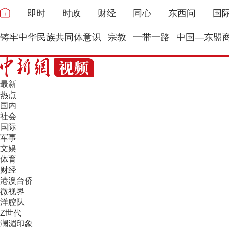
即时
时政
财经
同心
东西问
国
铸牢中华民族共同体意识
宗教
一带一路
中国—东盟
最新
热点
国内
社会
国际
军事
文娱
体育
财经
港澳台侨
微视界
洋腔队
Z世代
澜湄印象