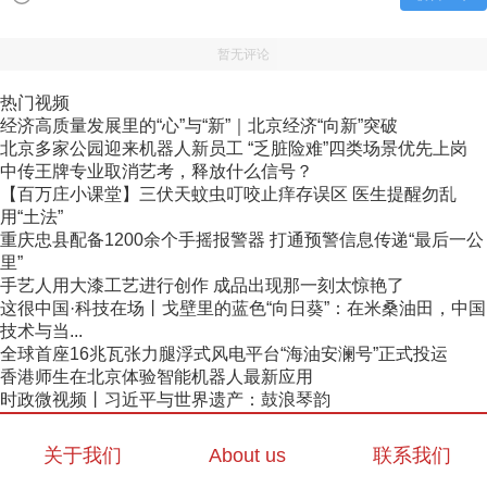
暂无评论
热门视频
经济高质量发展里的“心”与“新”｜北京经济“向新”突破
北京多家公园迎来机器人新员工 “乏脏险难”四类场景优先上岗
中传王牌专业取消艺考，释放什么信号？
【百万庄小课堂】三伏天蚊虫叮咬止痒存误区 医生提醒勿乱
用“土法”
重庆忠县配备1200余个手摇报警器 打通预警信息传递“最后一公
里”
手艺人用大漆工艺进行创作 成品出现那一刻太惊艳了
这很中国·科技在场丨戈壁里的蓝色“向日葵”：在米桑油田，中国
技术与当...
全球首座16兆瓦张力腿浮式风电平台“海油安澜号”正式投运
香港师生在北京体验智能机器人最新应用
时政微视频丨习近平与世界遗产：鼓浪琴韵
关于我们
About us
联系我们