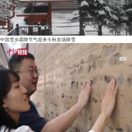
中国雪乡霜降节气迎来今秋首场降雪