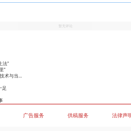
暂无评论
土法”
里”
术与当...
十足
事
广告服务
供稿服务
法律声