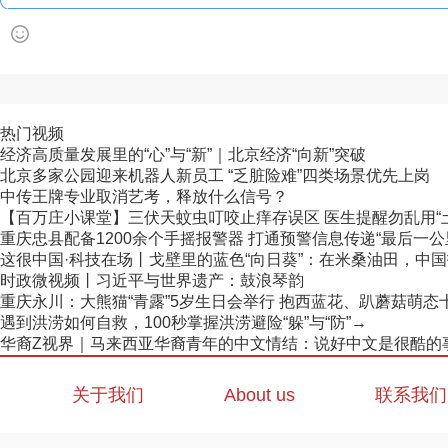
热门视频
经济高质量发展里的“心”与“新”｜北京经济“向新”突破
北京多家公园迎来机器人新员工 “乏脏险难”四类场景优先上岗
中传王牌专业取消艺考，释放什么信号？
【百万庄小课堂】三伏天蚊虫叮咬止痒存误区 医生提醒勿乱用“
重庆忠县配备1200余个手摇报警器 打通预警信息传递“最后一公
这很中国·科技在场丨戈壁里的蓝色“向日葵”：在米桑油田，中国技
时政微视频丨习近平与世界遗产：鼓浪琴韵
重庆永川：大熊猫“青露”5岁生日会举行 抱西蓝花、趴蘑菇萌态
遇到洪涝如何自救，100秒掌握洪涝避险“躲”与“防”→
华裔Z视界｜马来西亚华裔青年的中文情结：说好中文是很酷的
关于我们
About us
联系我们