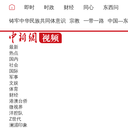
即时
时政
财经
同心
东西问
铸牢中华民族共同体意识
宗教
一带一路
中国—
最新
热点
国内
社会
国际
军事
文娱
体育
财经
港澳台侨
微视界
洋腔队
Z世代
澜湄印象