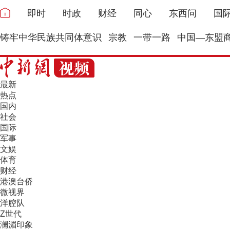
即时
时政
财经
同心
东西问
国
铸牢中华民族共同体意识
宗教
一带一路
中国—东盟
最新
热点
国内
社会
国际
军事
文娱
体育
财经
港澳台侨
微视界
洋腔队
Z世代
澜湄印象