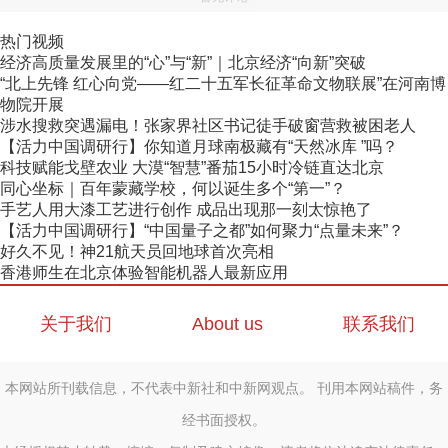
热门视频
经济高质量发展里的“心”与“新”｜北京经济“向新”突破
“北上先锋 红心向党——红二十五军长征革命文物联展”在河南博
物院开展
涉水搜救突遇漏电！张家界社区书记徒手破窗营救被困老人
【活力中国调研行】你知道月球南极藏有“天然冰库 ”吗？
科技赋能戈壁农业 大漠“智慧”番茄15小时冷链直达北京
同心坐标｜百年蒙藏学校，何以诞生多个“第一”？
手艺人用大漆工艺进行创作 成品出现那一刻太惊艳了
【活力中国调研行】“中国量子之都”如何聚力“点量未来”？
好久不见！神21航天员回地球首次亮相
香港师生在北京体验智能机器人最新应用
关于我们
About us
联系我们
本网站所刊载信息，不代表中新社和中新网观点。 刊用本网站稿件，务
经书面授权。