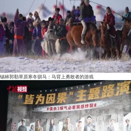
锡林郭勒草原寒冬驯马：马背上勇敢者的游戏