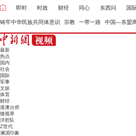
即时
时政
财经
同心
东西问
国
铸牢中华民族共同体意识
宗教
一带一路
中国—东盟
最新
热点
国内
社会
国际
军事
文娱
体育
财经
港澳台侨
微视界
洋腔队
Z世代
澜湄印象