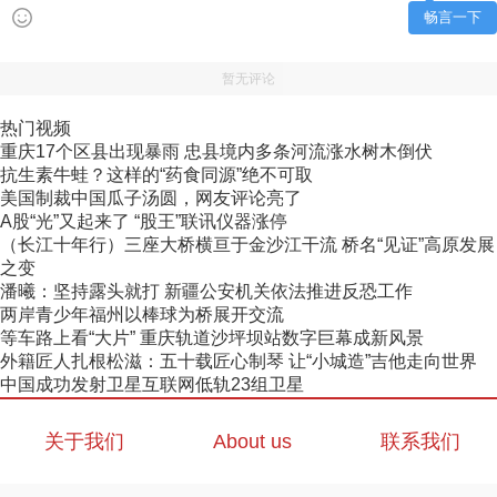
畅言一下
暂无评论
热门视频
重庆17个区县出现暴雨 忠县境内多条河流涨水树木倒伏
抗生素牛蛙？这样的“药食同源”绝不可取
美国制裁中国瓜子汤圆，网友评论亮了
A股“光”又起来了 “股王”联讯仪器涨停
（长江十年行）三座大桥横亘于金沙江干流 桥名“见证”高原发展
之变
潘曦：坚持露头就打 新疆公安机关依法推进反恐工作
两岸青少年福州以棒球为桥展开交流
等车路上看“大片” 重庆轨道沙坪坝站数字巨幕成新风景
外籍匠人扎根松滋：五十载匠心制琴 让“小城造”吉他走向世界
中国成功发射卫星互联网低轨23组卫星
关于我们
About us
联系我们