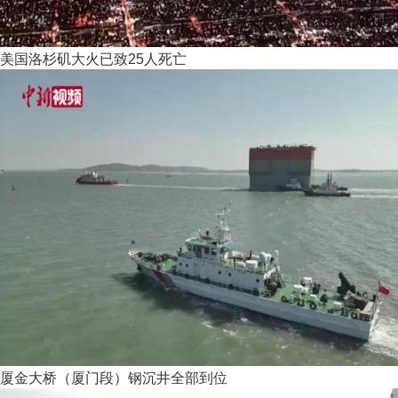
美国洛杉矶大火已致25人死亡
厦金大桥（厦门段）钢沉井全部到位