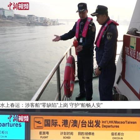
水上春运：涉客船“零缺陷”上岗 守护“船畅人安”