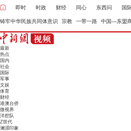
即时
时政
财经
同心
东西问
国
铸牢中华民族共同体意识
宗教
一带一路
中国—东盟
最新
热点
国内
社会
国际
军事
文娱
体育
财经
港澳台侨
微视界
洋腔队
Z世代
澜湄印象