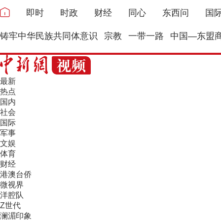
即时
时政
财经
同心
东西问
国
铸牢中华民族共同体意识
宗教
一带一路
中国—东盟
最新
热点
国内
社会
国际
军事
文娱
体育
财经
港澳台侨
微视界
洋腔队
Z世代
澜湄印象