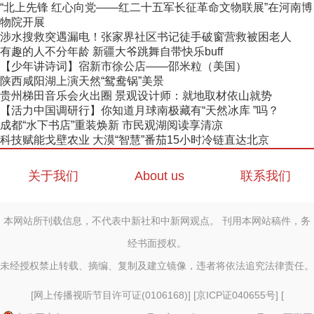
“北上先锋 红心向党——红二十五军长征革命文物联展”在河南博
物院开展
涉水搜救突遇漏电！张家界社区书记徒手破窗营救被困老人
有趣的人不分年龄 新疆大爷跳舞自带快乐buff
【少年讲诗词】宿新市徐公店——邵米粒（美国）
陕西咸阳湖上演天然“鸳鸯锅”美景
贵州梯田音乐会火出圈 景观设计师：就地取材依山就势
【活力中国调研行】你知道月球南极藏有“天然冰库 ”吗？
成都“水下书店”重装焕新 市民观湖阅读享清凉
科技赋能戈壁农业 大漠“智慧”番茄15小时冷链直达北京
关于我们
About us
联系我们
本网站所刊载信息，不代表中新社和中新网观点。 刊用本网站稿件，务
经书面授权。
未经授权禁止转载、摘编、复制及建立镜像，违者将依法追究法律责任。
[
网上传播视听节目许可证(0106168)
] [
京ICP证040655号
] [