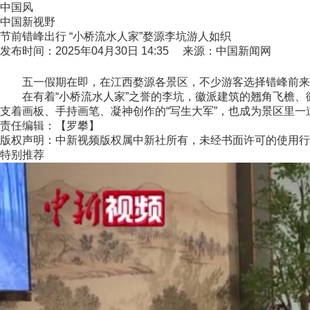
中国风
中国新视野
节前错峰出行 “小桥流水人家”婺源李坑游人如织
发布时间：2025年04月30日 14:35 来源：中国新闻网
五一假期在即，在江西婺源各景区，不少游客选择错峰前来
在有着“小桥流水人家”之誉的李坑，徽派建筑的翘角飞檐、
支着画板、手持画笔、凝神创作的“写生大军”，也成为景区里一道
责任编辑：【罗攀】
版权声明：中新视频版权属中新社所有，未经书面许可的使用行
特别推荐