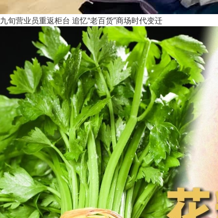
九旬营业员重返柜台 追忆“老百货”商场时代变迁