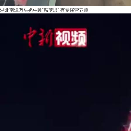
湖北南漳万头奶牛睡“席梦思” 有专属营养师