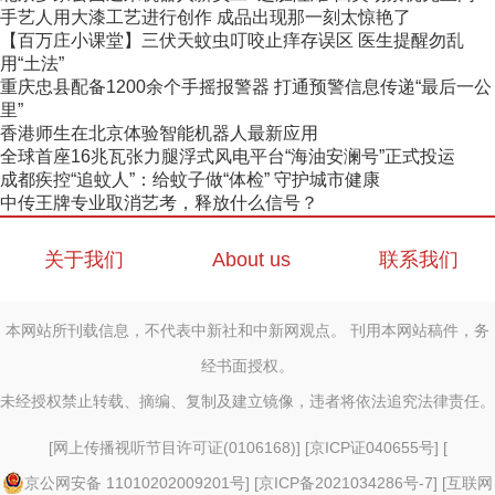
手艺人用大漆工艺进行创作 成品出现那一刻太惊艳了
【百万庄小课堂】三伏天蚊虫叮咬止痒存误区 医生提醒勿乱
用“土法”
重庆忠县配备1200余个手摇报警器 打通预警信息传递“最后一公
里”
香港师生在北京体验智能机器人最新应用
全球首座16兆瓦张力腿浮式风电平台“海油安澜号”正式投运
成都疾控“追蚊人”：给蚊子做“体检” 守护城市健康
中传王牌专业取消艺考，释放什么信号？
关于我们
About us
联系我们
本网站所刊载信息，不代表中新社和中新网观点。 刊用本网站稿件，务
经书面授权。
未经授权禁止转载、摘编、复制及建立镜像，违者将依法追究法律责任。
[
网上传播视听节目许可证(0106168)
] [
京ICP证040655号
] [
京公网安备 11010202009201号
] [
京ICP备2021034286号-7
] [
互联网