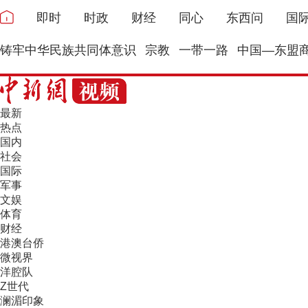
即时
时政
财经
同心
东西问
国
铸牢中华民族共同体意识
宗教
一带一路
中国—东盟
最新
热点
国内
社会
国际
军事
文娱
体育
财经
港澳台侨
微视界
洋腔队
Z世代
澜湄印象