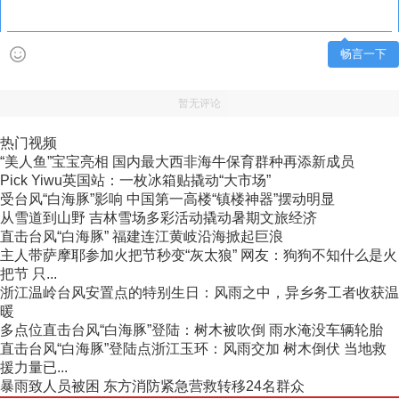
畅言一下
暂无评论
热门视频
“美人鱼”宝宝亮相 国内最大西非海牛保育群种再添新成员
Pick Yiwu英国站：一枚冰箱贴撬动“大市场”
受台风“白海豚”影响 中国第一高楼“镇楼神器”摆动明显
从雪道到山野 吉林雪场多彩活动撬动暑期文旅经济
直击台风“白海豚” 福建连江黄岐沿海掀起巨浪
主人带萨摩耶参加火把节秒变“灰太狼” 网友：狗狗不知什么是火
把节 只...
浙江温岭台风安置点的特别生日：风雨之中，异乡务工者收获温
暖
多点位直击台风“白海豚”登陆：树木被吹倒 雨水淹没车辆轮胎
直击台风“白海豚”登陆点浙江玉环：风雨交加 树木倒伏 当地救
援力量已...
暴雨致人员被困 东方消防紧急营救转移24名群众