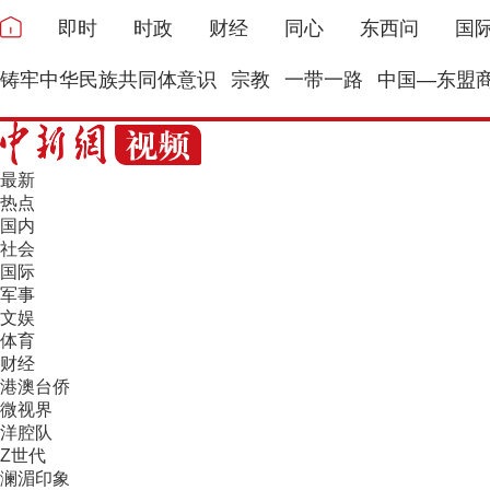
即时
时政
财经
同心
东西问
国
铸牢中华民族共同体意识
宗教
一带一路
中国—东盟
最新
热点
国内
社会
国际
军事
文娱
体育
财经
港澳台侨
微视界
洋腔队
Z世代
澜湄印象