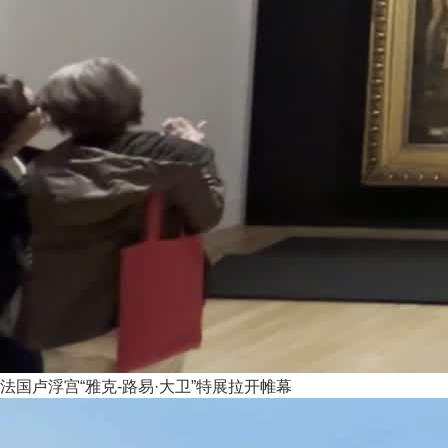
法国卢浮宫“雅克-路易·大卫”特展拉开帷幕