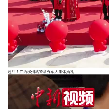
超甜！广西柳州武警举办军人集体婚礼