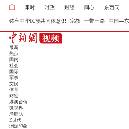
即时
时政
财经
同心
东西问
铸牢中华民族共同体意识
宗教
一带一路
中国—
最新
热点
国内
社会
国际
军事
文娱
体育
财经
港澳台侨
微视界
洋腔队
Z世代
澜湄印象