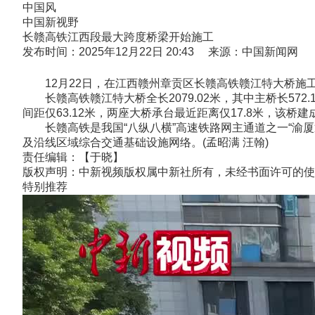
中国风
中国新视野
长赣高铁江西段最大跨度桥梁开始施工
发布时间：2025年12月22日 20:43 来源：中国新闻网
12月22日，在江西赣州章贡区长赣高铁赣江特大桥施
长赣高铁赣江特大桥全长2079.02米，其中主桥长57
间距仅63.12米，两座大桥承台最近距离仅17.8米，该桥
长赣高铁是我国“八纵八横”高速铁路网主通道之一“渝厦
及沿线区域综合交通基础设施网络。(孟昭满 汪翰)
责任编辑：【于晓】
版权声明：中新视频版权属中新社所有，未经书面许可的使
特别推荐