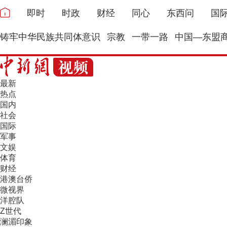
即时
时政
财经
同心
东西问
国
铸牢中华民族共同体意识
宗教
一带一路
中国—东盟
最新
热点
国内
社会
国际
军事
文娱
体育
财经
港澳台侨
微视界
洋腔队
Z世代
澜湄印象