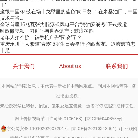
里”
这很中国·科技在场丨戈壁里的蓝色“向日葵”：在米桑油田，中国
技术与当...
全球首座16兆瓦张力腿浮式风电平台“海油安澜号”正式投运
时政微视频丨习近平与世界遗产：鼓浪琴韵
老年人拍个照，被手机广告“围攻”了？
重庆永川：大熊猫“青露”5岁生日会举行 抱西蓝花、趴蘑菇萌态
十足
关于我们
About us
联系我们
本网站所刊载信息，不代表中新社和中新网观点。 刊用本网站稿件，务
经书面授权。
未经授权禁止转载、摘编、复制及建立镜像，违者将依法追究法律责任。
[
网上传播视听节目许可证(0106168)
] [
京ICP证040655号
] [
京公网安备 11010202009201号
] [
京ICP备2021034286号-7
] [
互联网