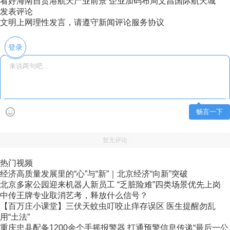
看好海南自贸港航天产业前景 企业加码布局文昌国际航天城
发表评论
文明上网理性发言，请遵守新闻评论服务协议
登录
畅言一下
暂无评论
热门视频
经济高质量发展里的“心”与“新”｜北京经济“向新”突破
北京多家公园迎来机器人新员工 “乏脏险难”四类场景优先上岗
中传王牌专业取消艺考，释放什么信号？
【百万庄小课堂】三伏天蚊虫叮咬止痒存误区 医生提醒勿乱
用“土法”
重庆忠县配备1200余个手摇报警器 打通预警信息传递“最后一公