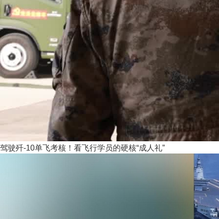
驾驶歼-10单飞考核！看飞行学员的硬核“成人礼”