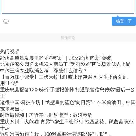
畅言一下
暂无评论
热门视频
经济高质量发展里的“心”与“新”｜北京经济“向新”突破
北京多家公园迎来机器人新员工 “乏脏险难”四类场景优先上岗
中传王牌专业取消艺考，释放什么信号？
【百万庄小课堂】三伏天蚊虫叮咬止痒存误区 医生提醒勿乱
用“土法”
重庆忠县配备1200余个手摇报警器 打通预警信息传递“最后一公
里”
这很中国·科技在场丨戈壁里的蓝色“向日葵”：在米桑油田，中国
技术与当...
时政微视频丨习近平与世界遗产：鼓浪琴韵
重庆永川：大熊猫“青露”5岁生日会举行 抱西蓝花、趴蘑菇萌态
十足
遇到洪涝如何自救，100秒掌握洪涝避险“躲”与“防”→