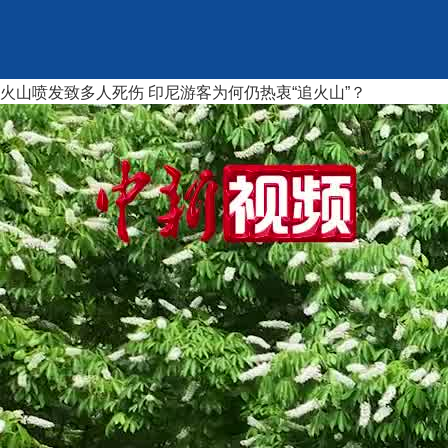
火山喷发致多人死伤 印尼游客为何仍热衷“追火山”？