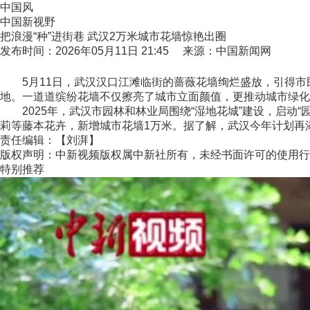
中国风
中国新视野
把浪漫“种”进街巷 武汉2万米城市花墙惊艳出圈
发布时间：2026年05月11日 21:45 来源：中国新闻网
5月11日，武汉汉口江滩临街的蔷薇花墙绚烂盛放，引得市
地。一道道缤纷花墙不仅擦亮了城市立面颜值，更推动城市绿化
2025年，武汉市园林和林业局围绕“湿地花城”建设，启动“
莉等藤本花卉，新增城市花墙1万米。据了解，武汉今年计划再添
责任编辑：【刘湃】
版权声明：中新视频版权属中新社所有，未经书面许可的使用行
特别推荐