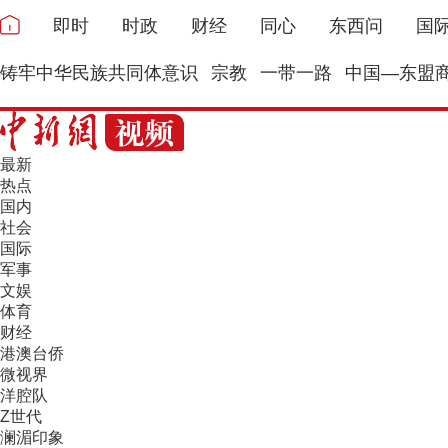
即时
时政
财经
同心
东西问
国
铸牢中华民族共同体意识
宗教
一带一路
中国—东盟
最新
热点
国内
社会
国际
军事
文娱
体育
财经
港澳台侨
微视界
洋腔队
Z世代
澜湄印象