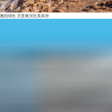
雅韵绵长 尽赏黄河壮美风华