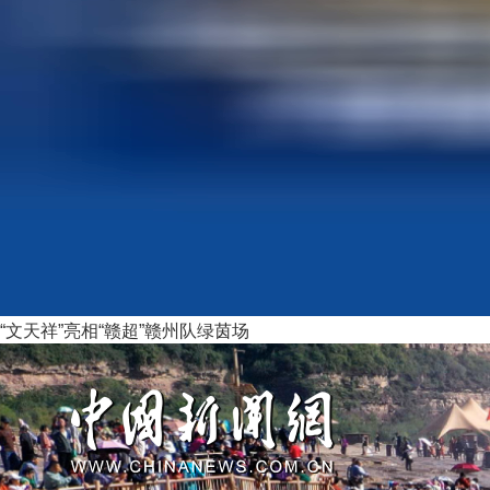
“文天祥”亮相“赣超”赣州队绿茵场