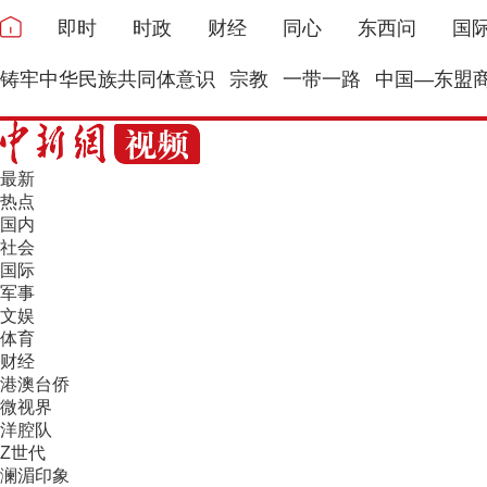
即时
时政
财经
同心
东西问
国
铸牢中华民族共同体意识
宗教
一带一路
中国—东盟
最新
热点
国内
社会
国际
军事
文娱
体育
财经
港澳台侨
微视界
洋腔队
Z世代
澜湄印象