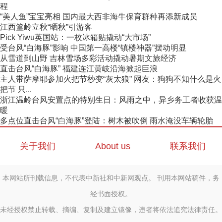
程
“美人鱼”宝宝亮相 国内最大西非海牛保育群种再添新成员
江西篁岭立秋“晒秋”引游客
Pick Yiwu英国站：一枚冰箱贴撬动“大市场”
受台风“白海豚”影响 中国第一高楼“镇楼神器”摆动明显
从雪道到山野 吉林雪场多彩活动撬动暑期文旅经济
直击台风“白海豚” 福建连江黄岐沿海掀起巨浪
主人带萨摩耶参加火把节秒变“灰太狼” 网友：狗狗不知什么是火
把节 只...
浙江温岭台风安置点的特别生日：风雨之中，异乡务工者收获温
暖
多点位直击台风“白海豚”登陆：树木被吹倒 雨水淹没车辆轮胎
关于我们
About us
联系我们
本网站所刊载信息，不代表中新社和中新网观点。 刊用本网站稿件，务
经书面授权。
未经授权禁止转载、摘编、复制及建立镜像，违者将依法追究法律责任。