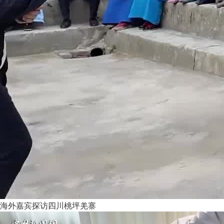
海外嘉宾探访四川桃坪羌寨