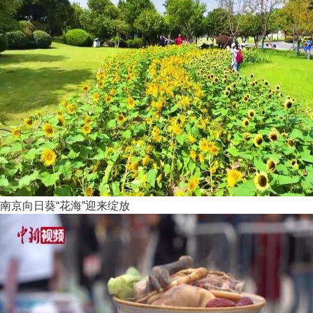
南京向日葵“花海”迎来绽放