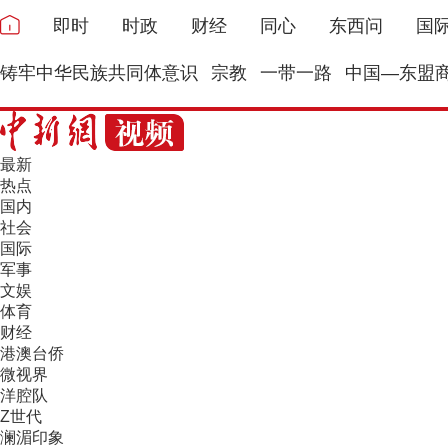
即时
时政
财经
同心
东西问
国
铸牢中华民族共同体意识
宗教
一带一路
中国—东盟
最新
热点
国内
社会
国际
军事
文娱
体育
财经
港澳台侨
微视界
洋腔队
Z世代
澜湄印象