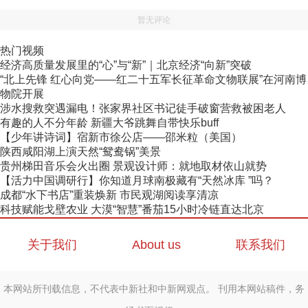
暂无评论
热门视频
经济高质量发展里的“心”与“新”｜北京经济“向新”突破
“北上先锋 红心向党——红二十五军长征革命文物联展”在河南博
物院开展
涉水搜救突遇漏电！张家界社区书记徒手破窗营救被困老人
有趣的人不分年龄 新疆大爷跳舞自带快乐buff
【少年讲诗词】宿新市徐公店——邵米粒（美国）
陕西咸阳湖上演天然“鸳鸯锅”美景
贵州梯田音乐会火出圈 景观设计师：就地取材依山就势
【活力中国调研行】你知道月球南极藏有“天然冰库 ”吗？
成都“水下书店”重装焕新 市民观湖阅读享清凉
科技赋能戈壁农业 大漠“智慧”番茄15小时冷链直达北京
关于我们
About us
联系我们
本网站所刊载信息，不代表中新社和中新网观点。 刊用本网站稿件，务