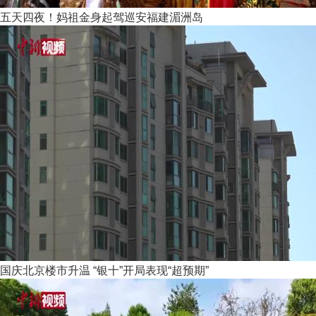
五天四夜！妈祖金身起驾巡安福建湄洲岛
国庆北京楼市升温 “银十”开局表现“超预期”