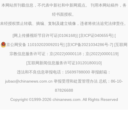
本网站所刊载信息，不代表中新社和中新网观点。 刊用本网站稿件，务
经书面授权。
未经授权禁止转载、摘编、复制及建立镜像，违者将依法追究法律责任。
[
网上传播视听节目许可证(0106168)
] [
京ICP证040655号
] [
京公网安备 11010202009201号
] [
京ICP备2021034286号-7
] [
互联网
宗教信息服务许可证：京(2022)0000118；京(2022)0000119
]
[
互联网新闻信息服务许可证10120180010
]
违法和不良信息举报电话：15699788000 举报邮箱：
jubao@chinanews.com.cn
举报受理和处置管理办法
总机：86-10-
87826688
Copyright ©1999-2026
chinanews.com. All Rights Reserved