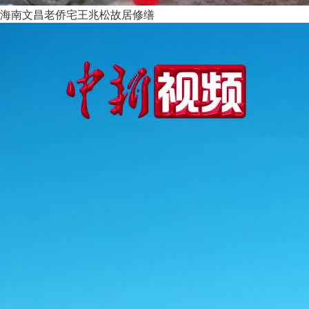
海南文昌老侨宅王兆松故居修缮