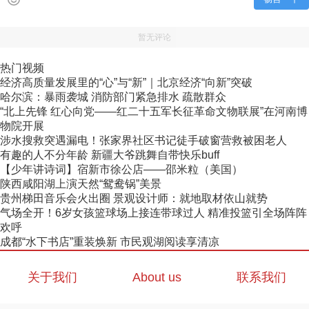
暂无评论
热门视频
经济高质量发展里的“心”与“新”｜北京经济“向新”突破
哈尔滨：暴雨袭城 消防部门紧急排水 疏散群众
“北上先锋 红心向党——红二十五军长征革命文物联展”在河南博
物院开展
涉水搜救突遇漏电！张家界社区书记徒手破窗营救被困老人
有趣的人不分年龄 新疆大爷跳舞自带快乐buff
【少年讲诗词】宿新市徐公店——邵米粒（美国）
陕西咸阳湖上演天然“鸳鸯锅”美景
贵州梯田音乐会火出圈 景观设计师：就地取材依山就势
气场全开！6岁女孩篮球场上接连带球过人 精准投篮引全场阵阵
欢呼
成都“水下书店”重装焕新 市民观湖阅读享清凉
关于我们
About us
联系我们