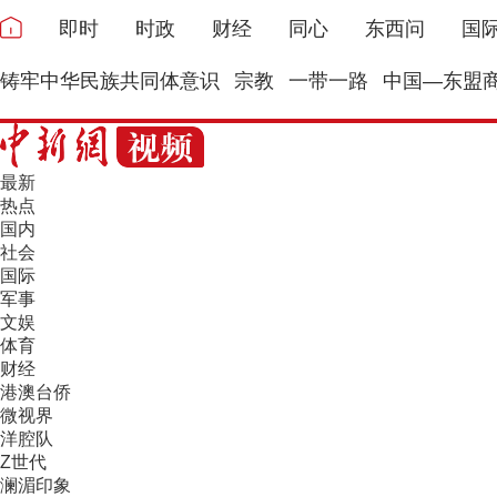
即时
时政
财经
同心
东西问
国
铸牢中华民族共同体意识
宗教
一带一路
中国—东盟
最新
热点
国内
社会
国际
军事
文娱
体育
财经
港澳台侨
微视界
洋腔队
Z世代
澜湄印象