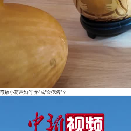
额敏小葫芦如何“烙”成“金疙瘩”？