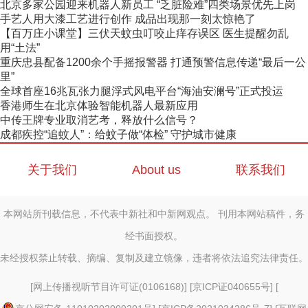
北京多家公园迎来机器人新员工 “乏脏险难”四类场景优先上岗
手艺人用大漆工艺进行创作 成品出现那一刻太惊艳了
【百万庄小课堂】三伏天蚊虫叮咬止痒存误区 医生提醒勿乱
用“土法”
重庆忠县配备1200余个手摇报警器 打通预警信息传递“最后一公
里”
全球首座16兆瓦张力腿浮式风电平台“海油安澜号”正式投运
香港师生在北京体验智能机器人最新应用
中传王牌专业取消艺考，释放什么信号？
成都疾控“追蚊人”：给蚊子做“体检” 守护城市健康
关于我们
About us
联系我们
本网站所刊载信息，不代表中新社和中新网观点。 刊用本网站稿件，务
经书面授权。
未经授权禁止转载、摘编、复制及建立镜像，违者将依法追究法律责任。
[
网上传播视听节目许可证(0106168)
] [
京ICP证040655号
] [