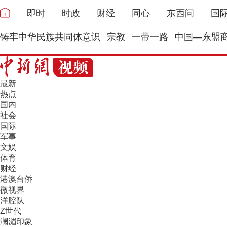
即时
时政
财经
同心
东西问
国
铸牢中华民族共同体意识
宗教
一带一路
中国—东盟
最新
热点
国内
社会
国际
军事
文娱
体育
财经
港澳台侨
微视界
洋腔队
Z世代
澜湄印象