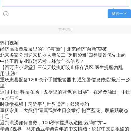
畅言一下
暂无评论
热门视频
经济高质量发展里的“心”与“新”｜北京经济“向新”突破
北京多家公园迎来机器人新员工 “乏脏险难”四类场景优先上岗
中传王牌专业取消艺考，释放什么信号？
【百万庄小课堂】三伏天蚊虫叮咬止痒存误区 医生提醒勿乱
用“土法”
重庆忠县配备1200余个手摇报警器 打通预警信息传递“最后一公
里”
这很中国·科技在场丨戈壁里的蓝色“向日葵”：在米桑油田，中国
技术与当...
时政微视频丨习近平与世界遗产：鼓浪琴韵
重庆永川：大熊猫“青露”5岁生日会举行 抱西蓝花、趴蘑菇萌态
十足
遇到洪涝如何自救，100秒掌握洪涝避险“躲”与“防”→
华裔Z视界｜马来西亚华裔青年的中文情结：说好中文是很酷的