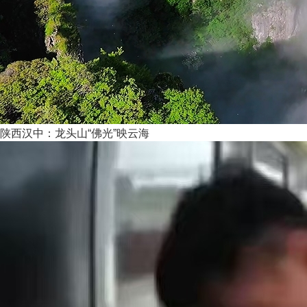
陕西汉中：龙头山“佛光”映云海