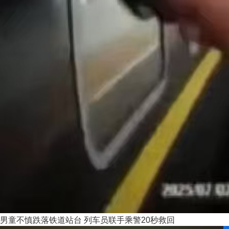
男童不慎跌落铁道站台 列车员联手乘警20秒救回