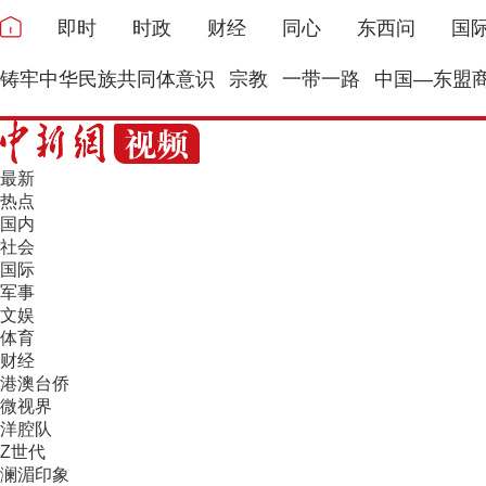
即时
时政
财经
同心
东西问
国
铸牢中华民族共同体意识
宗教
一带一路
中国—东盟
最新
热点
国内
社会
国际
军事
文娱
体育
财经
港澳台侨
微视界
洋腔队
Z世代
澜湄印象