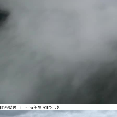
陕西蜡烛山：云海美景 如临仙境