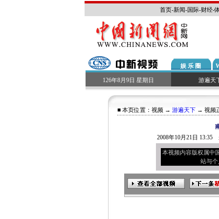
首页
-
新闻
-
国际
-
财经
-
娱 乐 圈
126年8月9日 星期日
游遍天
■ 本页位置：
视频
→
游遍天下
→ 视频
2008年10月21日 13
本视频内容版权属中
站与个