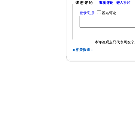
请 您 评 论
查看评论
进入社区
登录
/
注册
匿名评论
本评论观点只代表网友个
■ 相关报道：