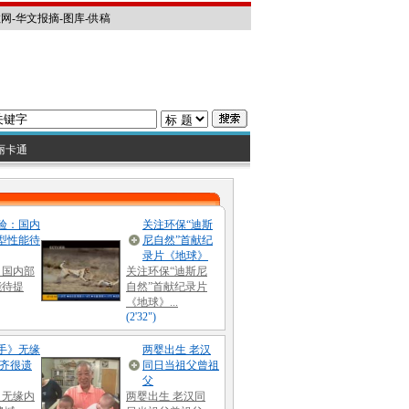
教网
-
华文报摘
-
图库
-
供稿
丽卡通