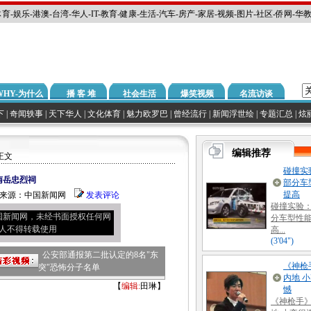
体育
-
娱乐
-
港澳
-
台湾
-
华人
-
IT
-
教育
-
健康
-
生活
-
汽车
-
房产
-
家居
-
视频
-
图片
-
社区
-
侨网
-
华
WHY-为什么
播 客 堆
社会生活
爆笑视频
名流访谈
下
|
奇闻轶事
|
天下华人
|
文化体育
|
魅力欧罗巴
|
曾经流行
|
新闻浮世绘
|
专题汇总
|
炫
正文
南岳忠烈祠
:35 来源：中国新闻网
发表评论
国新闻网，未经书面授权任何网
人不得转载使用
公安部通报第二批认定的8名"东
突"恐怖分子名单
【
编辑:
田琳】