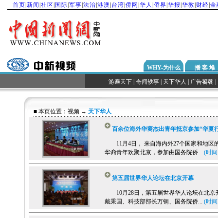
首页
|
新闻
|
社区
|
国际
|
军事
|
法治
|
港澳
|
台湾
|
侨网
|
华人
|
侨界
|
华报
|
华教
|
财经
|
金
WHY-为什么
播 客 堆
游遍天下
|
奇闻轶事
|
天下华人
|
广告饕餮
|
■ 本页位置：
视频
→
天下华人
百余位海外华裔杰出青年抵京参加“华夏行
11月4日， 来自海内外27个国家和地区
华裔青年欢聚北京，参加由国务院侨...
(时间1
第五届世界华人论坛在北京开幕
10月28日，第五届世界华人论坛在北京
戴秉国、科技部部长万钢、国务院侨...
(时间2