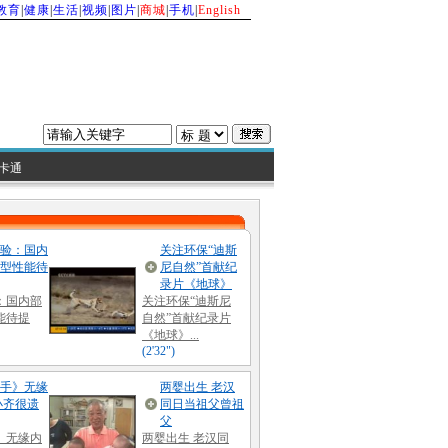
教育
|
健康
|
生活
|
视频
|
图片
|
商城
|
手机
|
English
卡通