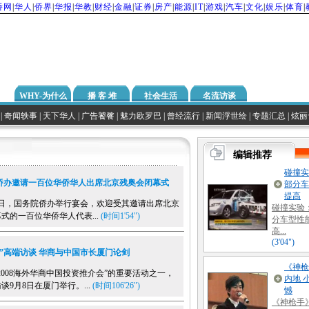
侨网
|
华人
|
侨界
|
华报
|
华教
|
财经
|
金融
|
证券
|
房产
|
能源
|
IT
|
游戏
|
汽车
|
文化
|
娱乐
|
体育
|
WHY-为什么
播 客 堆
社会生活
名流访谈
|
奇闻轶事
|
天下华人
|
广告饕餮
|
魅力欧罗巴
|
曾经流行
|
新闻浮世绘
|
专题汇总
|
炫丽
侨办邀请一百位华侨华人出席北京残奥会闭幕式
日，国务院侨办举行宴会，欢迎受其邀请出席北京
式的一百位华侨华人代表...
(时间1'54")
会”高端访谈 华商与中国市长厦门论剑
08海外华商中国投资推介会”的重要活动之一，
谈9月8日在厦门举行。...
(时间106'26")