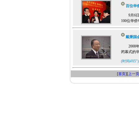
百位华
9月6日
100位华
戴秉国
2008年
闭幕式的
(时间4'05")
[
首页
][
上一