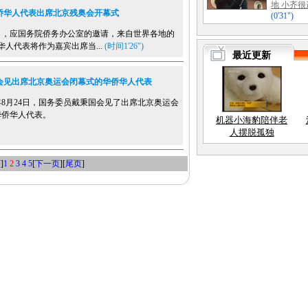
侨华人代表出席北京残奥会开幕式
，应国务院侨务办公室的邀请，来自世界各地的
侨华人代表将作为嘉宾出席当...
(时间1'26")
会见出席北京奥运会闭幕式的华侨华人代表
8月24日，国务委员戴秉国会见了出席北京奥运会
华侨华人代表。
页
]
1
2
3
4
5
[
下一页
][
尾页
]