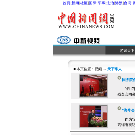
首页
|
新闻
|
社区
|
国际
|
军事
|
法治
|
港澳
|
台湾
|
游遍天下
■ 本页位置：
视频
→
天下华人
国务院
9月17
残奥会闭幕
“海华
作为“20
高端电视访