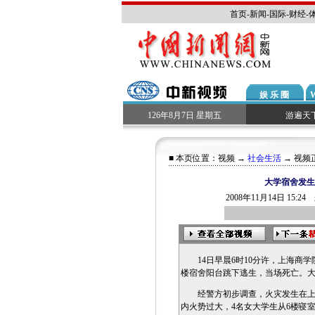
首页
-
新闻
-
国际
-
财经
-
娱 乐 圈
126年8月7日 星期五
游遍天
■ 本页位置：
视频
→
社会生活
→ 视频
大学宿舍发生
2008年11月14日 15
14日早晨6时10分许，上海商学
楼宿舍阳台跳下逃生，当场死亡。
经警方初步调查，火灾发生在上海
内火势过大，4名女大学生从6楼寝