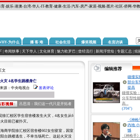
体育
-
娱乐
-
港澳
-
台湾
-
华人
-
IT
-
教育
-
健康
-
生活
-
汽车
-
房产
-
家居
-
视频
-
图片
-
社区
-
侨网
-
华
WHY-为什么
播 客 堆
社会生活
爆笑视频
名流访谈
下
|
奇闻轶事
|
天下华人
|
文化体育
|
魅力欧罗巴
|
曾经流行
|
新闻浮世绘
|
专题汇总
|
炫
正文
火灾 4名学生跳楼身亡
:24 来源：中央电视台
发表评论
吕思清：我们这一代只是开拓者
院徐汇校区学生宿舍楼发生火灾，4名女生从6
大火目前已被扑灭。
商学院徐汇校区宿舍楼602女生寝室，因室
室阳台跳楼逃生，不幸当场死亡。这起火灾没