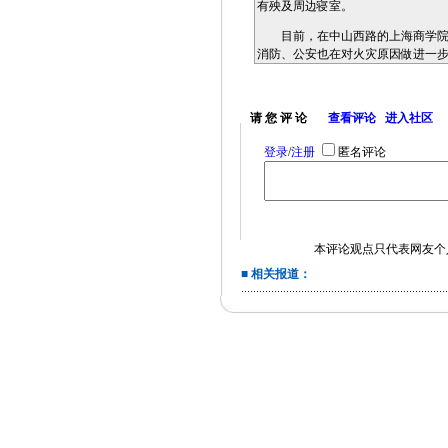
有殃及周边寝室。
目前，在中山西路的上海商学院，
消防、公安也在对火灾原因做进一步
方式，目前有关部门还在做进一步
上海商学院是市属公办本科普通高校
请 您 评 论
查看评论
进入社区
初步调查，火灾原因可能与使用热
登录
/
注册
匿名评论
本评论观点只代表网友个
■ 相关报道：