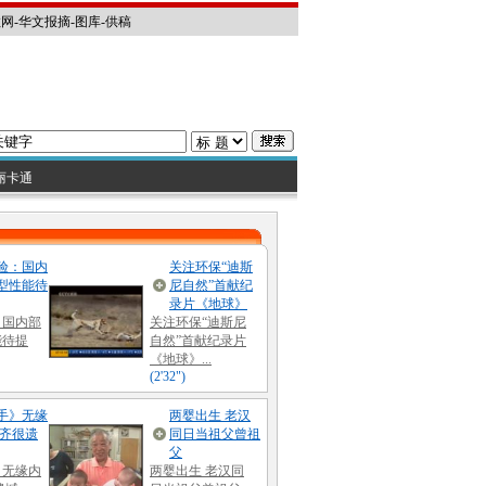
教网
-
华文报摘
-
图库
-
供稿
丽卡通