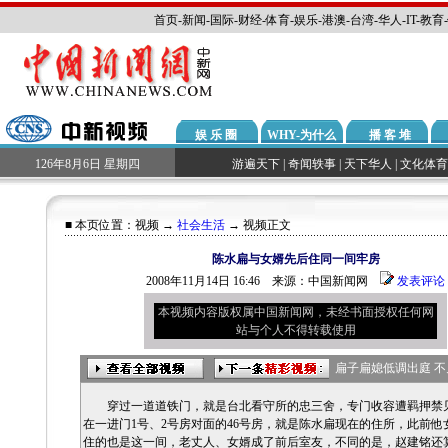
首页
-
新闻
-
国际
-
财经
-
体育
-
娱乐
-
港澳
-
台湾
-
华人
-
IT
-
教育
-
娱 乐 圈
WHY-为什么
播 客 堆
126年8月6日 星期四
游遍天下
|
奇闻轶事
|
天下华人
|
文化体育
■ 本页位置：
视频
→
社会生活
→ 视频正文
陈水扁与女婿先后住同一间牢房
2008年11月14日 16:46 来源：中国新闻网
发表评论
本视频内容版权属中国新闻网，未经书面授权任何网
站与个人不得转载使用
扁子扁媳低调出庭 
穿过一道道铁门，就是台北看守所的忠三舍，专门收容遭羁押禁
在一进门1号、2号房对面的46号房，就是陈水扁现在的住所，此前他
住的也是这一间，老丈人、女婿成了前后室友，不同的是，赵建铭还