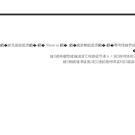
銆�
鍏充簬鎴戜滑
銆�-
銆�
About us
銆�-
銆�
鑱旂郴鎴戜滑
銆�-
銆�
骞垮憡鏈嶅
鏈綉绔欐墍鍒婅浇淇℃伅锛屼笉浠ｈ〃涓柊绀惧拰涓
鏈粡鎺堟潈绂佹杞浇銆佹憳缂栥€佸