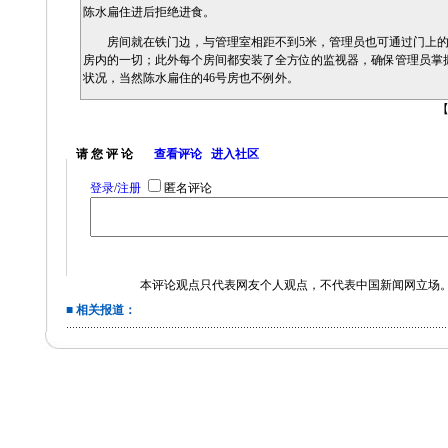
陈水扁住进后拒绝进食。
房间就在铁门边，与管理室相距不到5米，管理员也可通过门上的
房内的一切；此外每个房间都安装了全方位的监视器，确保管理员掌
状况，当然陈水扁住的46号房也不例外。
由于陈水扁是禁见被告，放风时间也只能在戒护下，独自在房舍
活动，这几天天凉，扁嫂也派人送来了6件保暖衣物。
请 您 评 论
查看评论
进入社区
登录
/
注册
匿名评论
本评论观点只代表网友个人观点，不代表中国新闻网立场
■ 相关报道：