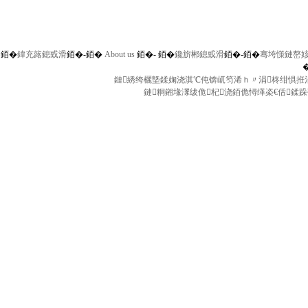
銆�
鍏充簬鎴戜滑
銆�-
銆�
About us
銆�-
銆�
鑱旂郴鎴戜滑
銆�-
銆�
骞垮憡鏈嶅
鏈綉绔欐墍鍒婅浇淇℃伅锛屼笉浠ｈ〃涓柊绀惧拰涓
鏈粡鎺堟潈绂佹杞浇銆佹憳缂栥€佸