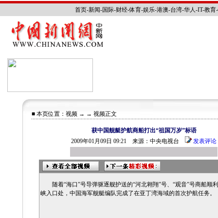
首页
-
新闻
-
国际
-
财经
-
体育
-
娱乐
-
港澳
-
台湾
-
华人
-
IT
-
教育
-
最新视频
|
新闻点播
|
社
■ 本页位置：
视频
→ → 视频正文
获中国舰艇护航商船打出“祖国万岁”标语
2009年01月09日 09:21 来源：中央电视台
发表评论
随着“海口”号导弹驱逐舰护送的“河北翱翔”号、“观音”号商船顺
峡入口处，中国海军舰艇编队完成了在亚丁湾海域的首次护航任务。