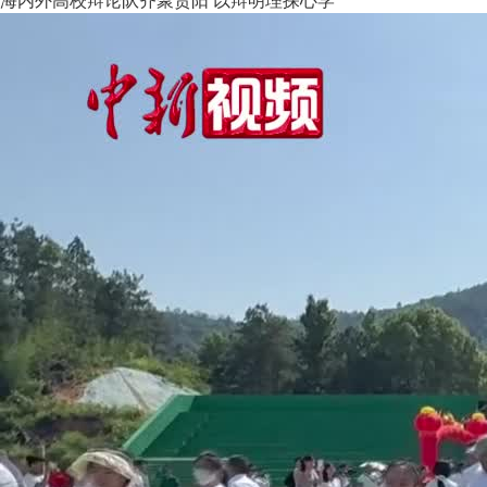
海内外高校辩论队齐聚贵阳 以辩明理探心学