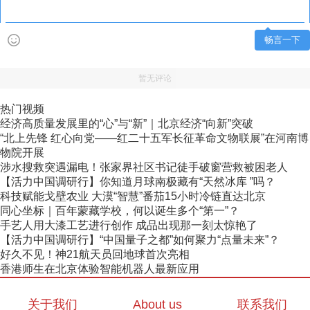
畅言一下
暂无评论
热门视频
经济高质量发展里的“心”与“新”｜北京经济“向新”突破
“北上先锋 红心向党——红二十五军长征革命文物联展”在河南博
物院开展
涉水搜救突遇漏电！张家界社区书记徒手破窗营救被困老人
【活力中国调研行】你知道月球南极藏有“天然冰库 ”吗？
科技赋能戈壁农业 大漠“智慧”番茄15小时冷链直达北京
同心坐标｜百年蒙藏学校，何以诞生多个“第一”？
手艺人用大漆工艺进行创作 成品出现那一刻太惊艳了
【活力中国调研行】“中国量子之都”如何聚力“点量未来”？
好久不见！神21航天员回地球首次亮相
香港师生在北京体验智能机器人最新应用
关于我们
About us
联系我们