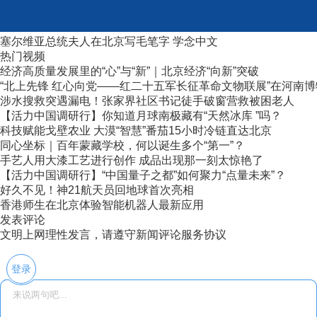
塞尔维亚总统夫人在北京写毛笔字 学念中文
热门视频
经济高质量发展里的“心”与“新”｜北京经济“向新”突破
“北上先锋 红心向党——红二十五军长征革命文物联展”在河南
涉水搜救突遇漏电！张家界社区书记徒手破窗营救被困老人
【活力中国调研行】你知道月球南极藏有“天然冰库 ”吗？
科技赋能戈壁农业 大漠“智慧”番茄15小时冷链直达北京
同心坐标｜百年蒙藏学校，何以诞生多个“第一”？
手艺人用大漆工艺进行创作 成品出现那一刻太惊艳了
【活力中国调研行】“中国量子之都”如何聚力“点量未来”？
好久不见！神21航天员回地球首次亮相
香港师生在北京体验智能机器人最新应用
发表评论
文明上网理性发言，请遵守新闻评论服务协议
登录