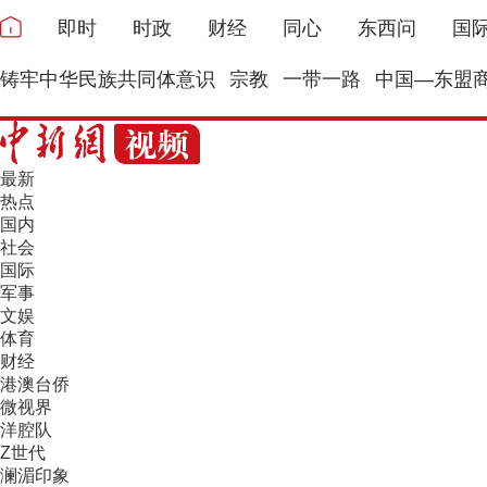
即时
时政
财经
同心
东西问
国
铸牢中华民族共同体意识
宗教
一带一路
中国—东盟
最新
热点
国内
社会
国际
军事
文娱
体育
财经
港澳台侨
微视界
洋腔队
Z世代
澜湄印象